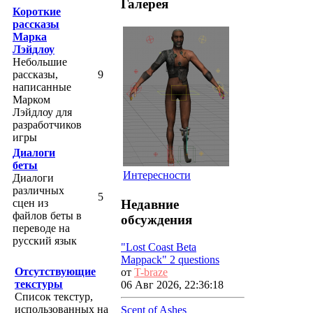
Галерея
Короткие
рассказы
Марка
Лэйдлоу
Небольшие
рассказы,
9
написанные
Марком
Лэйдлоу для
разработчиков
игры
Диалоги
беты
Интересности
Диалоги
различных
5
Недавние
сцен из
файлов беты в
обсуждения
переводе на
русский язык
"Lost Coast Beta
Mappack" 2 questions
Отсутствующие
от
T-braze
текстуры
06 Авг 2026, 22:36:18
Список текстур,
использованных на
Scent of Ashes