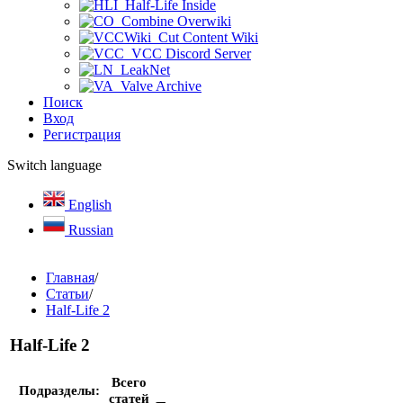
Half-Life Inside
Combine Overwiki
Cut Content Wiki
VCC Discord Server
LeakNet
Valve Archive
Поиск
Вход
Регистрация
Switch language
English
Russian
Главная
/
Статьи
/
Half-Life 2
Half-Life 2
Всего
Подразделы:
статей