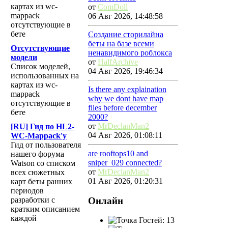
картах из wc-
от
ComDoll
mappack
06 Авг 2026, 14:48:58
отсутствующие в
бете
Создание сторилайна
беты на базе всеми
Отсутствующие
ненавидимого роблокса
модели
от
HalfArchive
Список моделей,
04 Авг 2026, 19:46:34
использованных на
картах из wc-
Is there any explaination
mappack
why we dont have map
отсутствующие в
files before december
бете
2000?
от
MrDeclanMan2
[RU] Гид по HL2-
04 Авг 2026, 01:08:11
WC-Mappack'у
Гид от пользователя
are rooftops10 and
нашего форума
sniper_029 connected?
Watson со списком
от
MrDeclanMan2
всех сюжетных
01 Авг 2026, 01:20:31
карт беты ранних
периодов
Онлайн
разработки с
кратким описанием
каждой
Гостей: 13