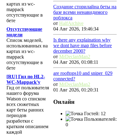
картах из wc-
Создание сторилайна беты на
mappack
базе всеми ненавидимого
отсутствующие в
роблокса
бете
от
HalfArchive
04 Авг 2026, 19:46:34
Отсутствующие
модели
Is there any explaination why
Список моделей,
we dont have map files before
использованных на
december 2000?
картах из wc-
от
MrDeclanMan2
mappack
04 Авг 2026, 01:08:11
отсутствующие в
бете
are rooftops10 and sniper_029
[RU] Гид по HL2-
connected?
WC-Mappack'у
от
MrDeclanMan2
Гид от пользователя
01 Авг 2026, 01:20:31
нашего форума
Watson со списком
Онлайн
всех сюжетных
карт беты ранних
Гостей: 12
периодов
Пользователей:
разработки с
0
кратким описанием
каждой