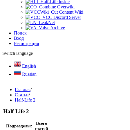
Half-Life Inside
Combine Overwiki
Cut Content Wiki
VCC Discord Server
LeakNet
Valve Archive
Поиск
Вход
Регистрация
Switch language
English
Russian
Главная
/
Статьи
/
Half-Life 2
Half-Life 2
Всего
Подразделы:
статей