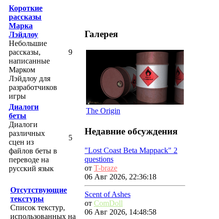
Короткие
рассказы
Марка
Галерея
Лэйдлоу
Небольшие
рассказы,
9
написанные
Марком
Лэйдлоу для
разработчиков
игры
Диалоги
The Origin
беты
Диалоги
Недавние обсуждения
различных
5
сцен из
"Lost Coast Beta Mappack" 2
файлов беты в
questions
переводе на
от
T-braze
русский язык
06 Авг 2026, 22:36:18
Отсутствующие
Scent of Ashes
текстуры
от
ComDoll
Список текстур,
06 Авг 2026, 14:48:58
использованных на