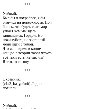
***
Учёный:
Был бы я похрабрее, я бы
ринулся на поверхность. Но я
боюсь, что будет, если мир
узнает чем мы здесь
занимались, Гордон. Но
пожалуйста, не заставляй
меня идти с тобой.
Что-ж, видимо в конце
концов в теории хаоса что-то
всё-таки есть, не так ли?
Я что-то слышу.
***
Охранник:
(c1a2_ba_goforit) Ладно,
погнали.
***
Учёный: