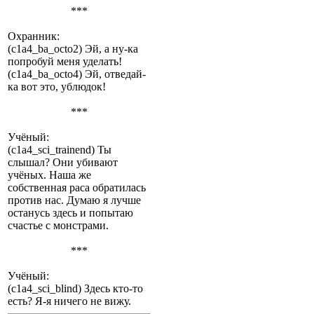
***
Охранник:
(c1a4_ba_octo2) Эй, а ну-ка
попробуй меня уделать!
(c1a4_ba_octo4) Эй, отведай-
ка вот это, ублюдок!
***
Учёный:
(c1a4_sci_trainend) Ты
слышал? Они убивают
учёных. Наша же
собственная раса обратилась
против нас. Думаю я лучше
останусь здесь и попытаю
счастье с монстрами.
***
Учёный:
(c1a4_sci_blind) Здесь кто-то
есть? Я-я ничего не вижу.