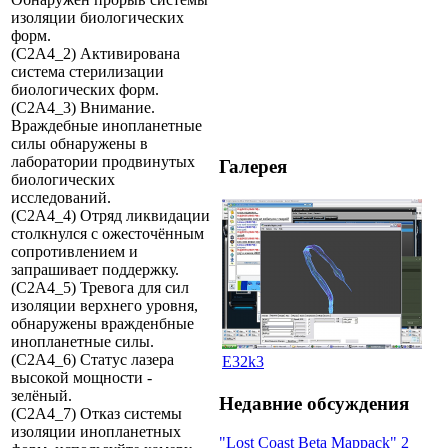
изоляции биологических
форм.
(C2A4_2) Активирована
система стерилизации
биологических форм.
(C2A4_3) Внимание.
Враждебные инопланетные
силы обнаружены в
лаборатории продвинутых
Галерея
биологических
исследований.
(C2A4_4) Отряд ликвидации
столкнулся с ожесточённым
сопротивлением и
запрашивает поддержку.
(C2A4_5) Тревога для сил
изоляции верхнего уровня,
обнаружены вражденбные
инопланетные силы.
(C2A4_6) Статус лазера
E32k3
высокой мощности -
зелёный.
Недавние обсуждения
(C2A4_7) Отказ системы
изоляции инопланетных
"Lost Coast Beta Mappack" 2