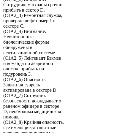
Сотрудникам охраны срочно
прибыть в сектор D.
(C1A2_3) Ремонтная служба,
проверьте лифт номер 1 в
секторе C.
(C1A2_4) Внимание.
Неопознанные
биологические формы
обнаружены в
вентиляционной системе.
(C1A2_5) Лейтенант Бэкмен
и команда по аварийной
очистке прибыть на
подуровень 3.
(C1A2_6) Опасность.
Защитная туррель
активирована в секторе D.
(C1A2_7) Сотрудник
безопасности докладывает о
раненом офицере в секторе
D, необходима медицинская
помощь.
(C1A2_8) Крайняя опасность,
все имеющиеся защитные
туррели активированы в