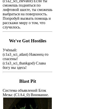
(c1a2_sci_elevator) Если ты
сможешь подняться по
лифтовой шахте, ты сможешь
выбраться на поверхность.
Попробуй вызвать помощь и
расскажи миру о том, что
случилось.
We've Got Hostiles
Учёный:
(c1a3_sci_atlast) Наконец-то
спасены!
(c1a3_sci_thankgod) Слава
богу вы здесь!
Blast Pit
Система объявлений Блэк
Мезы:
(C1A4_0) Внимание.