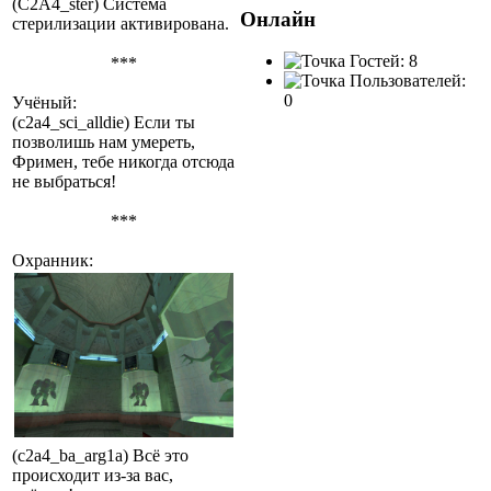
(C2A4_ster) Система
Онлайн
стерилизации активирована.
Гостей: 8
***
Пользователей:
0
Учёный:
(c2a4_sci_alldie) Если ты
позволишь нам умереть,
Фримен, тебе никогда отсюда
не выбраться!
***
Охранник:
(c2a4_ba_arg1a) Всё это
происходит из-за вас,