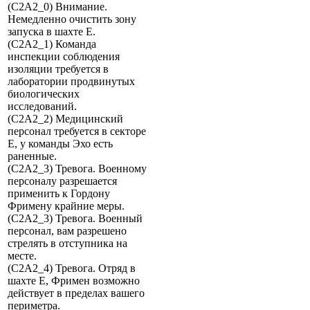
(C2A2_0) Внимание.
Немедленно очистить зону
запуска в шахте E.
(C2A2_1) Команда
инспекции соблюдения
изоляции требуется в
лаборатории продвинутых
биологических
исследований.
(C2A2_2) Медицинский
персонал требуется в секторе
E, у команды Эхо есть
раненные.
(C2A2_3) Тревога. Военному
персоналу разрешается
применить к Гордону
Фримену крайние меры.
(C2A2_3) Тревога. Военный
персонал, вам разрешено
стрелять в отступника на
месте.
(C2A2_4) Тревога. Отряд в
шахте E, Фримен возможно
действует в пределах вашего
периметра.