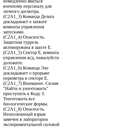
немедленно явиться
военному персоналу для
личного досмотра.
(C2A1_3) Команда Дельта
докладывает о захвате
комнаты управления
запусками.
(C2A1_4) Опасность.
Защитная туррель
активирована в шахте E.
(C2A1_5) Сектор E, комната
управления ж/д, пажалуйста
доложите.
(C2A1_6) Команда Эхо
докладывает о прорыве
периметра в секторе E.
(C2A1_7) Внимание. Силам
"Найти и уничтожить"
приступить к Коду 3.
Уничтожить все
биологические формы.
(C2A1_8) Опасность.
Неопознанный взрыв
замечен в лаборатории
экспериментальной силовой