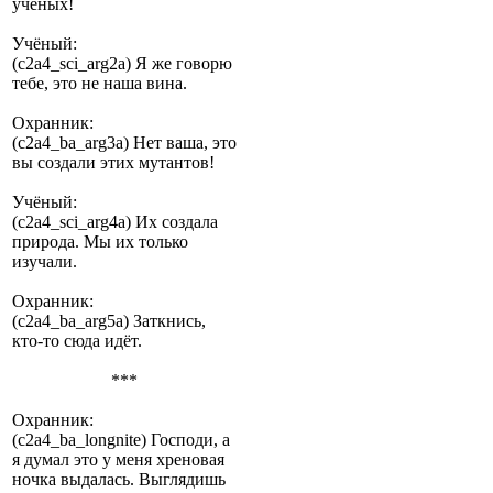
учёных!
Учёный:
(c2a4_sci_arg2a) Я же говорю
тебе, это не наша вина.
Охранник:
(c2a4_ba_arg3a) Нет ваша, это
вы создали этих мутантов!
Учёный:
(c2a4_sci_arg4a) Их создала
природа. Мы их только
изучали.
Охранник:
(c2a4_ba_arg5a) Заткнись,
кто-то сюда идёт.
***
Охранник:
(c2a4_ba_longnite) Господи, а
я думал это у меня хреновая
ночка выдалась. Выглядишь