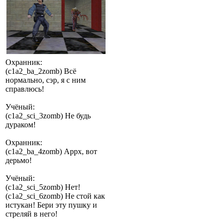
Охранник:
(c1a2_ba_2zomb) Всё
нормально, сэр, я с ним
справлюсь!
Учёный:
(c1a2_sci_3zomb) Не будь
дураком!
Охранник:
(c1a2_ba_4zomb) Аррх, вот
дерьмо!
Учёный:
(c1a2_sci_5zomb) Нет!
(c1a2_sci_6zomb) Не стой как
истукан! Бери эту пушку и
стреляй в него!