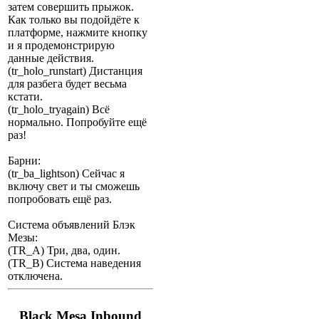
затем совершить прыжок.
Как только вы подойдёте к
платформе, нажмите кнопку
и я продемонстрирую
данные действия.
(tr_holo_runstart) Дистанция
для разбега будет весьма
кстати.
(tr_holo_tryagain) Всё
нормально. Попробуйте ещё
раз!
Барни:
(tr_ba_lightson) Сейчас я
включу свет и ты сможешь
попробовать ещё раз.
Система объявлений Блэк
Мезы:
(TR_A) Три, два, один.
(TR_B) Система наведения
отключена.
Black Mesa Inbound