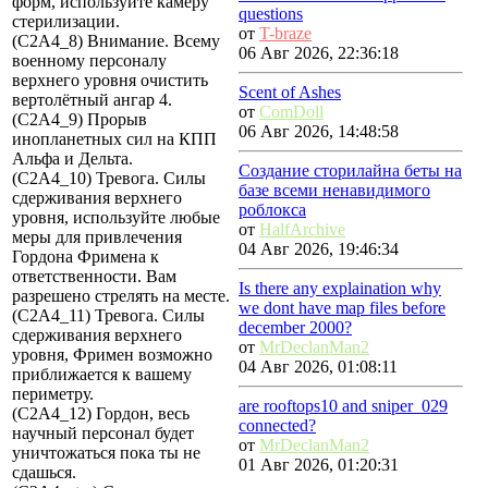
форм, используйте камеру
questions
стерилизации.
от
T-braze
(C2A4_8) Внимание. Всему
06 Авг 2026, 22:36:18
военному персоналу
верхнего уровня очистить
Scent of Ashes
вертолётный ангар 4.
от
ComDoll
(C2A4_9) Прорыв
06 Авг 2026, 14:48:58
инопланетных сил на КПП
Альфа и Дельта.
Создание сторилайна беты на
(C2A4_10) Тревога. Силы
базе всеми ненавидимого
сдерживания верхнего
роблокса
уровня, используйте любые
от
HalfArchive
меры для привлечения
04 Авг 2026, 19:46:34
Гордона Фримена к
ответственности. Вам
Is there any explaination why
разрешено стрелять на месте.
we dont have map files before
(C2A4_11) Тревога. Силы
december 2000?
сдерживания верхнего
от
MrDeclanMan2
уровня, Фримен возможно
04 Авг 2026, 01:08:11
приближается к вашему
периметру.
are rooftops10 and sniper_029
(C2A4_12) Гордон, весь
connected?
научный персонал будет
от
MrDeclanMan2
уничтожаться пока ты не
01 Авг 2026, 01:20:31
сдашься.