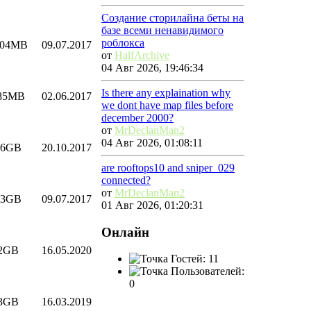
Создание сторилайна беты на
базе всеми ненавидимого
роблокса
.04MB
09.07.2017
от
HalfArchive
04 Авг 2026, 19:46:34
Is there any explaination why
.85MB
02.06.2017
we dont have map files before
december 2000?
от
MrDeclanMan2
04 Авг 2026, 01:08:11
46GB
20.10.2017
are rooftops10 and sniper_029
connected?
от
MrDeclanMan2
03GB
09.07.2017
01 Авг 2026, 01:20:31
Онлайн
.2GB
16.05.2020
Гостей: 11
Пользователей:
0
.3GB
16.03.2019