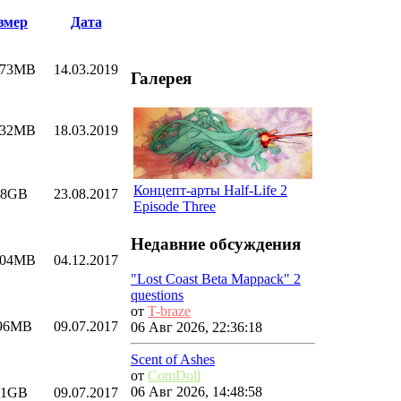
змер
Дата
.73MB
14.03.2019
Галерея
.32MB
18.03.2019
Концепт-арты Half-Life 2
98GB
23.08.2017
Episode Three
Недавние обсуждения
.04MB
04.12.2017
"Lost Coast Beta Mappack" 2
questions
от
T-braze
.96MB
09.07.2017
06 Авг 2026, 22:36:18
Scent of Ashes
от
ComDoll
06 Авг 2026, 14:48:58
51GB
09.07.2017