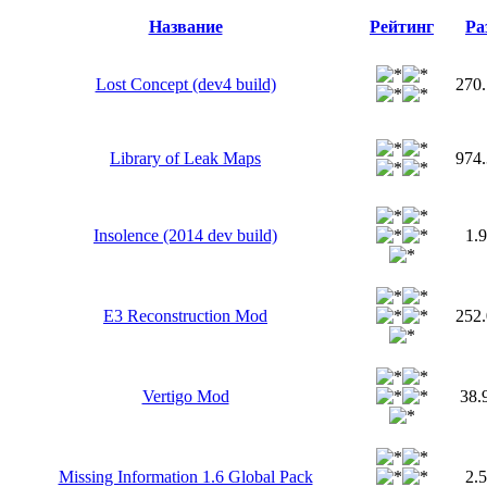
Название
Рейтинг
Ра
Lost Concept (dev4 build)
270
Library of Leak Maps
974
Insolence (2014 dev build)
1.
E3 Reconstruction Mod
252
Vertigo Mod
38
Missing Information 1.6 Global Pack
2.