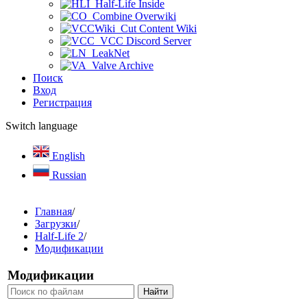
Half-Life Inside
Combine Overwiki
Cut Content Wiki
VCC Discord Server
LeakNet
Valve Archive
Поиск
Вход
Регистрация
Switch language
English
Russian
Главная
/
Загрузки
/
Half-Life 2
/
Модификации
Модификации