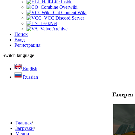
Half-Life Inside
Combine Overwiki
Cut Content Wiki
VCC Discord Server
LeakNet
Valve Archive
Поиск
Вход
Регистрация
Switch language
English
Russian
Галерея
Главная
/
Загрузки
/
Медиа