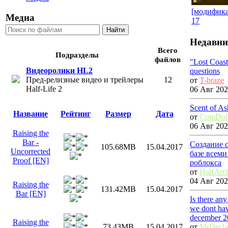
[модификац
Медиа
17
Недавни
Всего
Подразделы
файлов
"Lost Coas
Видеоролики HL2
questions
Пред-релизные видео и трейлеры
12
от
T-braze
Half-Life 2
06 Авг 202
Scent of As
Название
Рейтинг
Размер
Дата
от
ComDol
06 Авг 202
Raising the
Bar -
Создание 
105.68MB
15.04.2017
Uncorrected
базе всем
Proof [EN]
роблокса
от
HalfArc
04 Авг 202
Raising the
131.42MB
15.04.2017
Bar [EN]
Is there an
we dont hav
december 2
Raising the
от
MrDecl
73.43MB
15.04.2017