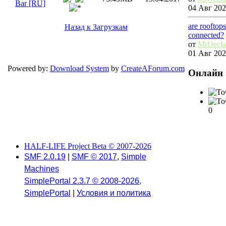
Bar [RU]
04 Авг 202
are rooftop
Назад к Загрузкам
connected?
от
MrDecl
01 Авг 202
Powered by:
Download System
by
CreateAForum.com
Онлайн
0
HALF-LIFE Project Beta © 2007-2026
SMF 2.0.19
|
SMF © 2017
,
Simple
Machines
SimplePortal 2.3.7 © 2008-2026,
SimplePortal
|
Условия и политика