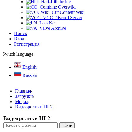
Half-Life Inside
Combine Overwiki
Cut Content Wiki
VCC Discord Server
LeakNet
Valve Archive
Поиск
Вход
Регистрация
Switch language
English
Russian
Главная
/
Загрузки
/
Медиа
/
Видеоролики HL2
Видеоролики HL2