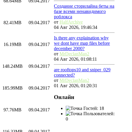
68.64MB
09.04.2017
Создание сторилайна беты на
базе всеми ненавидимого
роблокса
от
HalfArchive
82.41MB
09.04.2017
04 Авг 2026, 19:46:34
Is there any explaination why
we dont have map files before
16.19MB
09.04.2017
december 2000?
от
MrDeclanMan2
04 Авг 2026, 01:08:11
148.24MB
09.04.2017
are rooftops10 and sniper_029
connected?
от
MrDeclanMan2
01 Авг 2026, 01:20:31
185.99MB
09.04.2017
Онлайн
Гостей: 18
97.76MB
09.04.2017
Пользователей:
0
116.33MB
09.04.2017