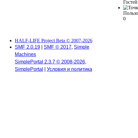
Гостей
Пользо
0
HALF-LIFE Project Beta © 2007-2026
SMF 2.0.19
|
SMF © 2017
,
Simple
Machines
SimplePortal 2.3.7 © 2008-2026,
SimplePortal
|
Условия и политика