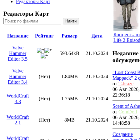
Редакторы Карт
Редакторы Карт
Концепт-арт
Название
Рейтинг
Размер
Дата
Life 2 Episo
Valve
Недавние
Hammer
593.64kB
21.10.2024
Editor 3.5
обсужден
Valve
"Lost Coast B
Hammer
(Нет)
1.84MB
21.10.2024
Mappack" 2 q
Editor 3.4
от
T-braze
06 Авг 2026,
22:36:18
WorldCraft
(Нет)
1.75MB
21.10.2024
3.3
Scent of Ashe
от
ComDoll
WorldCraft
06 Авг 2026,
(Нет)
8MB
21.10.2024
2.1
14:48:58
Создание
WorldCraft
сторилайна 