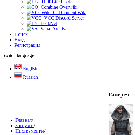
Half-Life Inside
Combine Overwiki
Cut Content Wiki
VCC Discord Server
LeakNet
Valve Archive
Поиск
Вход
Регистрация
Switch language
English
Russian
Галерея
Главная
/
Загрузки
/
Инструменты
/