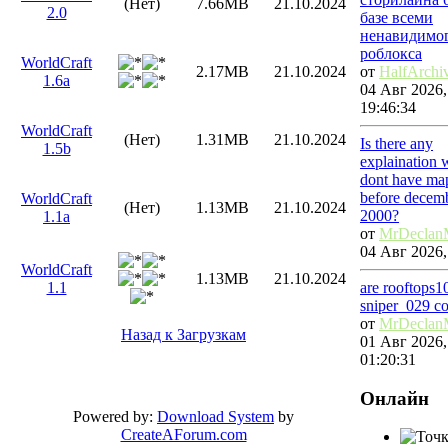
(Нет)
7.66MB
21.10.2024
2.0
базе всеми
ненавидимо
роблокса
WorldCraft
от
HalfArchi
2.17MB
21.10.2024
1.6a
04 Авг 2026,
19:46:34
WorldCraft
(Нет)
1.31MB
21.10.2024
Is there any
1.5b
explaination
dont have map
before decem
WorldCraft
(Нет)
1.13MB
21.10.2024
2000?
1.1a
от
MrDeclan
04 Авг 2026,
WorldCraft
1.13MB
21.10.2024
are rooftops1
1.1
sniper_029 c
от
MrDeclan
Назад к Загрузкам
01 Авг 2026,
01:20:31
Онлайн
Powered by:
Download System
by
CreateAForum.com