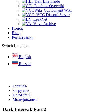
Half-Life Inside
Combine Overwiki
Cut Content Wiki
VCC Discord Server
LeakNet
Valve Archive
Поиск
Вход
Регистрация
Switch language
English
Russian
Главная
/
Загрузки
/
Half-Life 2
/
Модификации
Dark Interval: Part 2