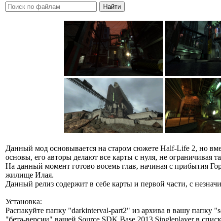
Данный мод основывается на старом сюжете Half-Life 2, но в
основы, его авторы делают все карты с нуля, не ограничивая та
На данный момент готово восемь глав, начиная с прибытия Горд
жилище Илая.
Данный релиз содержит в себе карты и первой части, с незна
Установка:
Распакуйте папку "darkinterval-part2" из архива в вашу папку 
"бета-версии" вашей Source SDK Base 2013 Singleplayer в списк