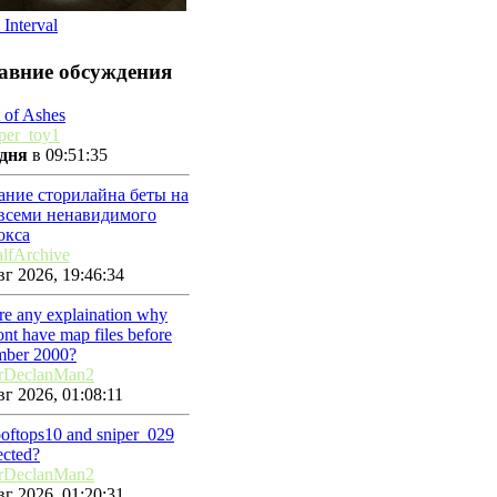
 Interval
авние обсуждения
 of Ashes
per_toy1
дня
в 09:51:35
ание сторилайна беты на
 всеми ненавидимого
окса
lfArchive
г 2026, 19:46:34
ere any explaination why
nt have map files before
mber 2000?
rDeclanMan2
г 2026, 01:08:11
ooftops10 and sniper_029
ected?
rDeclanMan2
г 2026, 01:20:31