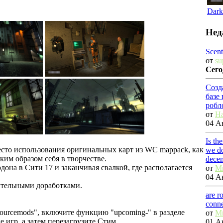
Dark
Нед
Scent
от
su
Сего
Созд
базе
робл
от
Ha
04 Ав
Is th
место использования оригинальных карт из WC mappack, как
we do
ким образом себя в творчестве.
dece
она в Сити 17 и заканчивая свалкой, где располагается
от
M
04 Ав
чительными доработками.
are r
conn
"sourcemods", включите функцию "upcoming-" в разделе
от
M
е игр, а затем перезагрузите Стим.
01 Ав