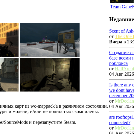
Team Gabe
Недавние
Scent of Ash
от
The One E
Вчера
в 23:
Создание с
базе всеми
роблокса
от
HalfArch
04 Авг 2026
Is there any
we dont have
december 20
от
MrDecla
личных карт из wc-mappack'а в различном состоянии.
04 Авг 2026
уры и модели, и/или не полностью скомпилены.
are rooftops
ps/SourceMods и перезапустите Steam.
connected?
от
MrDecla
01 Авг 2026