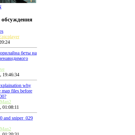
N
 обсуждения
es
picplayer
20:24
торилайна беты на
 ненавидимого
ive
, 19:46:34
 explaination why
 map files before
00?
nMan2
, 01:08:11
10 and sniper_029
nMan2
, 01:20:31