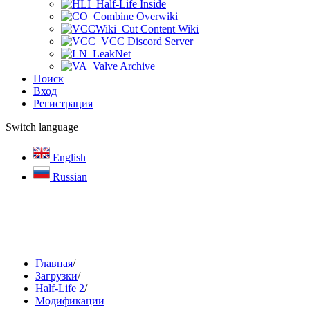
Half-Life Inside
Combine Overwiki
Cut Content Wiki
VCC Discord Server
LeakNet
Valve Archive
Поиск
Вход
Регистрация
Switch language
English
Russian
Главная
/
Загрузки
/
Half-Life 2
/
Модификации