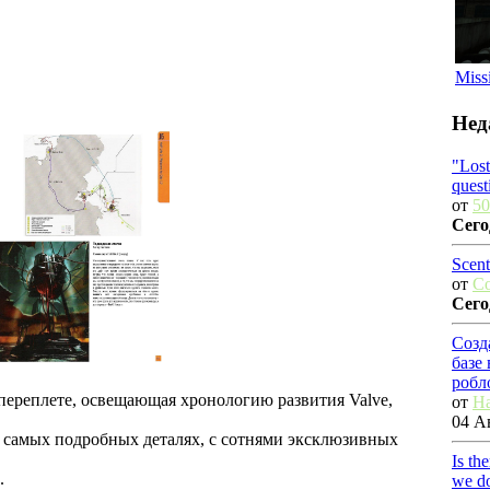
Miss
Нед
"Los
quest
от
50
Сего
Scent
от
C
Сего
Созд
базе
робл
ом переплете, освещающая хронологию развития Valve,
от
Ha
04 Ав
 в самых подробных деталях, с сотнями эксклюзивных
Is th
.
we do