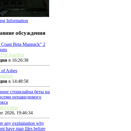
ing Information
авние обсуждения
t Coast Beta Mappack" 2
ions
1StCloneBoi
дня
в 16:26:38
 of Ashes
omDoll
дня
в 14:48:58
ание сторилайна беты на
 всеми ненавидимого
окса
lfArchive
г 2026, 19:46:34
ere any explaination why
nt have map files before