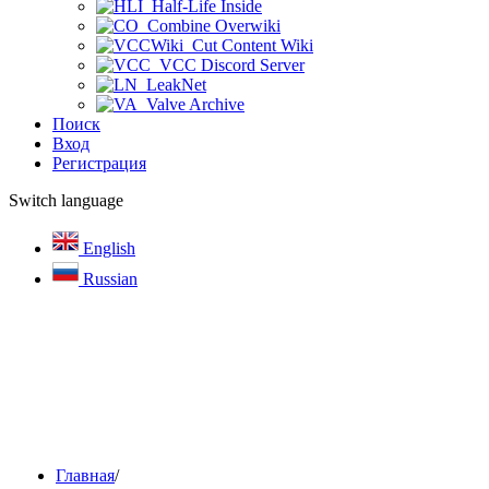
Half-Life Inside
Combine Overwiki
Cut Content Wiki
VCC Discord Server
LeakNet
Valve Archive
Поиск
Вход
Регистрация
Switch language
English
Russian
Главная
/