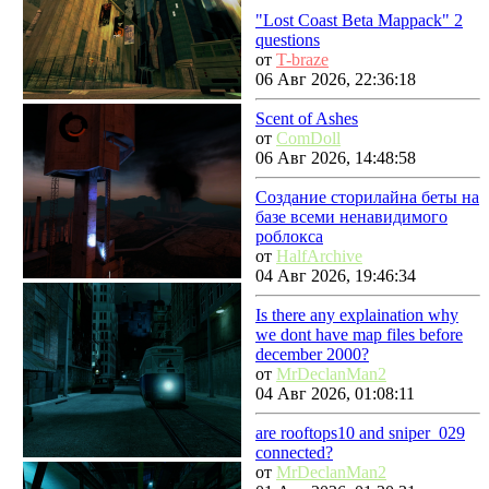
"Lost Coast Beta Mappack" 2
questions
от
T-braze
06 Авг 2026, 22:36:18
Scent of Ashes
от
ComDoll
06 Авг 2026, 14:48:58
Создание сторилайна беты на
базе всеми ненавидимого
роблокса
от
HalfArchive
04 Авг 2026, 19:46:34
Is there any explaination why
we dont have map files before
december 2000?
от
MrDeclanMan2
04 Авг 2026, 01:08:11
are rooftops10 and sniper_029
connected?
от
MrDeclanMan2