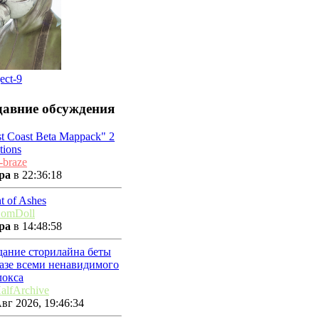
ect-9
давние обсуждения
t Coast Beta Mappack" 2
tions
-braze
ра
в 22:36:18
t of Ashes
omDoll
ра
в 14:48:58
дание сторилайна беты
базе всеми ненавидимого
локса
alfArchive
вг 2026, 19:46:34