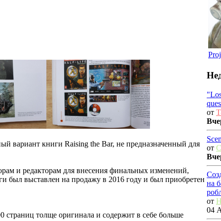
Proj
Не
"Los
ques
от
T
Вче
Scen
льный вариант книги Raising the Bar, не предназначенный для
от
C
Вче
орам и редакторам для внесения финальных изменений,
Соз
ги был выставлен на продажу в 2016 году и был приобретен
на 
роб
от
H
04 А
00 страниц толще оригинала и содержит в себе больше