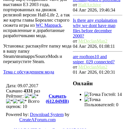
выставки E3 2003 года,
от
HalfArchive
портированных на движок
04 Авг 2026, 19:46:34
релизной версии Half-Life 2, а так
же карты главы Бореалис старого
Is there any explaination
сюжета игры из
WC Mappack
,
why we dont have map
исправленные и доработанные
files before december
разработчиками мода.
2000?
от
MrDeclanMan2
Установка: распакуйте папку мода
04 Авг 2026, 01:08:11
в вашу папку
Steam/steamapps/SourceMods и
are rooftops10 and
перезапустите Steam.
sniper_029 connected?
от
MrDeclanMan2
Тема с обсуждением мода
01 Авг 2026, 01:20:31
Онлайн
Дата: 09.07.2017
Скачано
4331
раз
Гостей: 14
Рейтинг:
Скачать
Всего
(612.04MB)
Пользователей: 0
оценок: 10
Powered by:
Download System
by
CreateAForum.com