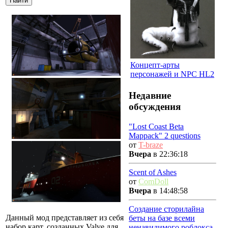
Концепт-арты
персонажей и NPC HL2
Недавние
обсуждения
"Lost Coast Beta
Mappack" 2 questions
от
T-braze
Вчера
в 22:36:18
Scent of Ashes
от
ComDoll
Вчера
в 14:48:58
Создание сторилайна
Данный мод представляет из себя
беты на базе всеми
набор карт, созданных Valve для
ненавидимого роблокса