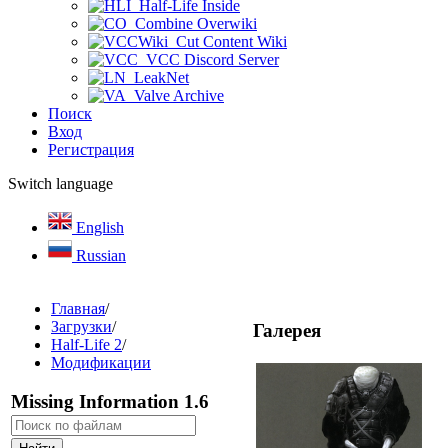
Half-Life Inside
Combine Overwiki
Cut Content Wiki
VCC Discord Server
LeakNet
Valve Archive
Поиск
Вход
Регистрация
Switch language
English
Russian
Главная
/
Загрузки
/
Галерея
Half-Life 2
/
Модификации
Missing Information 1.6