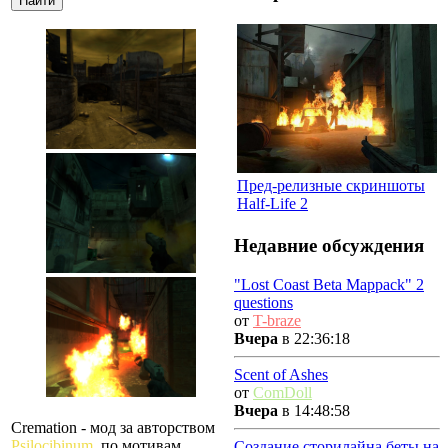
Пред-релизные скриншоты
Half-Life 2
Недавние обсуждения
"Lost Coast Beta Mappack" 2
questions
от
T-braze
Вчера
в 22:36:18
Scent of Ashes
от
ComDoll
Вчера
в 14:48:58
Cremation - мод за авторством
Psilocibinum
, по мотивам
Создание сторилайна беты на