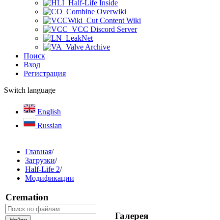
Half-Life Inside
Combine Overwiki
Cut Content Wiki
VCC Discord Server
LeakNet
Valve Archive
Поиск
Вход
Регистрация
Switch language
English
Russian
Главная
/
Загрузки
/
Half-Life 2
/
Модификации
Cremation
Галерея