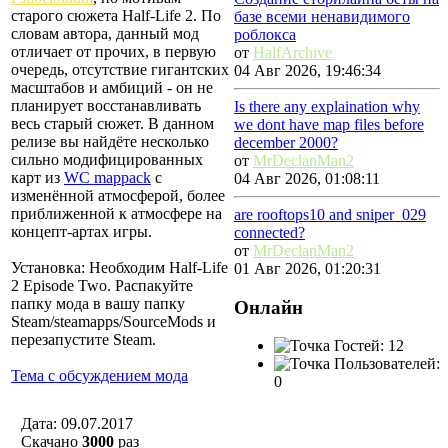
старого сюжета Half-Life 2. По
базе всеми ненавидимого
словам автора, данный мод
роблокса
отличает от прочих, в первую
от
HalfArchive
очередь, отсутствие гигантских
04 Авг 2026, 19:46:34
масштабов и амбиций - он не
планирует восстанавливать
Is there any explaination why
весь старый сюжет. В данном
we dont have map files before
релизе вы найдёте несколько
december 2000?
сильно модифицированных
от
MrDeclanMan2
карт из
WC mappack
с
04 Авг 2026, 01:08:11
изменённой атмосферой, более
приближенной к атмосфере на
are rooftops10 and sniper_029
концепт-артах игры.
connected?
от
MrDeclanMan2
Установка: Необходим Half-Life
01 Авг 2026, 01:20:31
2 Episode Two. Распакуйте
папку мода в вашу папку
Онлайн
Steam/steamapps/SourceMods и
перезапустите Steam.
Гостей: 12
Пользователей:
Тема с обсуждением мода
0
Дата: 09.07.2017
Скачано
3000
раз