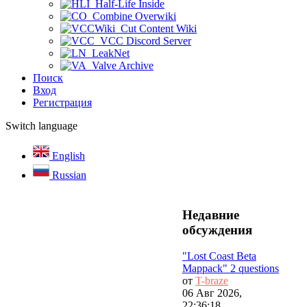
Half-Life Inside
Combine Overwiki
Cut Content Wiki
VCC Discord Server
LeakNet
Valve Archive
Поиск
Вход
Регистрация
Switch language
English
Russian
Недавние
обсуждения
"Lost Coast Beta
Mappack" 2 questions
от
T-braze
06 Авг 2026,
22:36:18