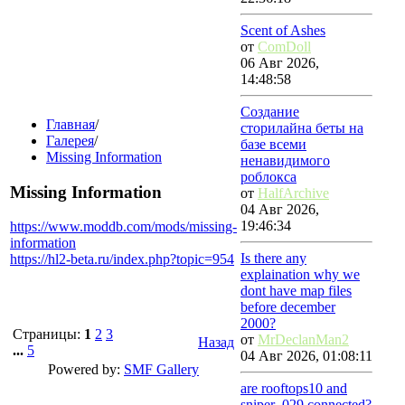
Scent of Ashes
от
ComDoll
06 Авг 2026,
14:48:58
Создание
Главная
/
сторилайна беты на
Галерея
/
базе всеми
Missing Information
ненавидимого
роблокса
Missing Information
от
HalfArchive
04 Авг 2026,
19:46:34
https://www.moddb.com/mods/missing-
information
Is there any
https://hl2-beta.ru/index.php?topic=954
explaination why we
dont have map files
before december
2000?
Страницы:
1
2
3
от
MrDeclanMan2
Назад
...
5
04 Авг 2026, 01:08:11
Powered by:
SMF Gallery
are rooftops10 and
sniper_029 connected?