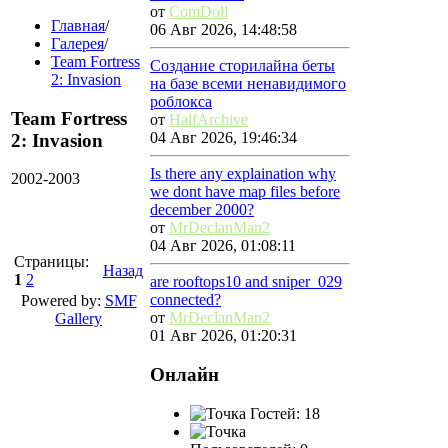
от
ComDoll
Главная
/
06 Авг 2026, 14:48:58
Галерея
/
Team Fortress
Создание сторилайна беты
2: Invasion
на базе всеми ненавидимого
роблокса
Team Fortress
от
HalfArchive
04 Авг 2026, 19:46:34
2: Invasion
Is there any explaination why
2002-2003
we dont have map files before
december 2000?
от
MrDeclanMan2
04 Авг 2026, 01:08:11
Страницы:
Назад
1
2
are rooftops10 and sniper_029
connected?
Powered by:
SMF
от
MrDeclanMan2
Gallery
01 Авг 2026, 01:20:31
Онлайн
Гостей: 18