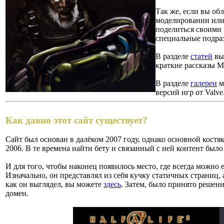
Так же, если вы об
моделировании или 
поделиться своими 
специальные подра
В разделе
статей
вы 
краткие рассказы М
В разделе
галереи
м
версий игр от Valve
Как давно этот сайт существует?
Сайт был основан в далёком 2007 году, однако основной костя
2006. В те времена найти бету и связанный с ней контент было
И для того, чтобы наконец появилось место, где всегда можно е
Изначально, он представлял из себя кучку статичных страниц,
как он выглядел, вы можете
здесь
. Затем, было принято решени
домен.