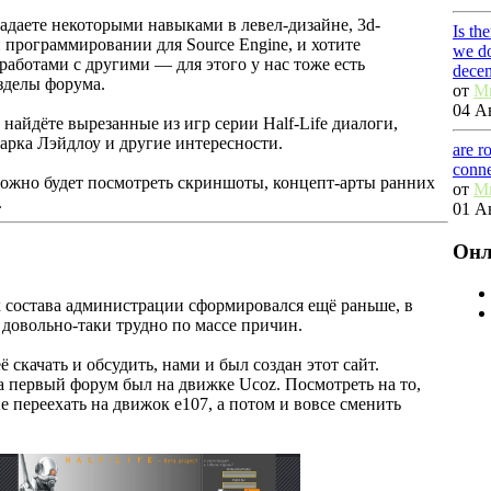
ладаете некоторыми навыками в левел-дизайне, 3d-
Is th
программировании для Source Engine, и хотите
we do
работами с другими — для этого у нас тоже есть
dece
зделы форума.
от
M
04 Ав
найдёте вырезанные из игр серии Half-Life диалоги,
арка Лэйдлоу и другие интересности.
are r
conn
ожно будет посмотреть скриншоты, концепт-арты ранних
от
M
.
01 Ав
Онл
к состава администрации сформировался ещё раньше, в
 довольно-таки трудно по массе причин.
ё скачать и обсудить, нами и был создан этот сайт.
 а первый форум был на движке Ucoz. Посмотреть на то,
е переехать на движок е107, а потом и вовсе сменить