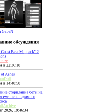
m GabeN
авние обсуждения
t Coast Beta Mappack" 2
ions
braze
ра
в 22:36:18
 of Ashes
omDoll
ра
в 14:48:58
ание сторилайна беты на
 всеми ненавидимого
окса
lfArchive
г 2026, 19:46:34