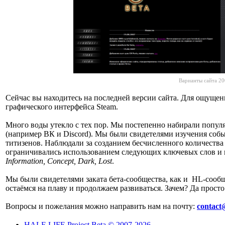
Варианты сайта 20
Сейчас вы находитесь на последней версии сайта. Для ощущен
графического интерфейса Steam.
Много воды утекло с тех пор. Мы постепенно набирали попул
(например ВК и Discord). Мы были свидетелями изучения собы
титизенов. Наблюдали за созданием бесчисленного количества
ограничивались использованием следующих ключевых слов и
Information, Concept, Dark, Lost
.
Мы были свидетелями заката бета-сообщества, как и HL-сообще
остаёмся на плаву и продолжаем развиваться. Зачем? Да просто
Вопросы и пожелания можно направить нам на почту:
contact
HALF-LIFE Project Beta © 2007-2026