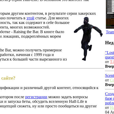
торым другим контентом, в результате серии хакерских
жно почитать в
этой
статье. Для многих
нность, так как содержит в себе большое
ента, многих возможностей.
ботке - Raising the Bar. В книге было
Tea
и локациях, подкреплённых морем
Нед
 the Bar, можно получить примерное
"Los
работки, начиная с 1999 года и
quest
уться к большей части вырезанного из
от
T-
Вче
Scent
 сайте?
от
C
Вче
одификации и различный другой контент, относящийся к
Созд
 котором после
регистрации
можно задать вопросы
базе
и и запуска беты, обсудить вселенную Half-Life в
робл
онцепций сюжета, ну или просто пообщаться на другие
от
Ha
04 Ав