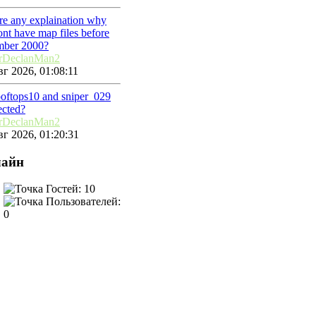
ere any explaination why
nt have map files before
mber 2000?
rDeclanMan2
г 2026, 01:08:11
ooftops10 and sniper_029
ected?
rDeclanMan2
г 2026, 01:20:31
айн
Гостей: 10
Пользователей:
0