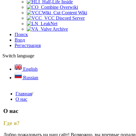
Half-Life Inside
Combine Overwiki
Cut Content Wiki
VCC Discord Server
LeakNet
Valve Archive
Поиск
Вход
Регистрация
Switch language
English
Russian
Главная
/
О нас
О нас
Где я?
Добро пожаловать на наш сайт! Возможно, вы впервые попали с