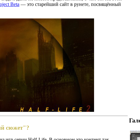
ject Beta
— это старейший сайт в рунете, посвящённый
Гал
ый сюжет"?
з игр серии Half-Life. В основном это контент так