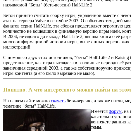
называемой "Беты" (бета-версии) Half-Life 2.
Бетой принято считать сборку игры, украденной вместе с неко
атак на сервера Valve в сентябре 2003.
О событиях тех дней мо
фанатов серии Half-Life, эта сборка представляет огромную це
количество не вошедших в финальную версию игры идей, конт
В 2004, незадолго до выхода Half-Life 2, вышла книга о её разра
много информации об истории игры, вырезанных персонажах 
иллюстраций.
С помощью двух этих источников, "беты" Half-Life 2 и Raising
представление, как игра выглядела в различные периоды её раз
заканчивая серединой 2003, а так же собственноручно прикосн
игры контента (а его было вырезано не мало).
Понятно. А что интересного можно найти на этом
На нашем сайте можно
скачать
бета-версию, а так же патчи, м
тематике "беты" Half-Life.
Имеется
форум
, на
касательно установк
контексте ранних к
темы.