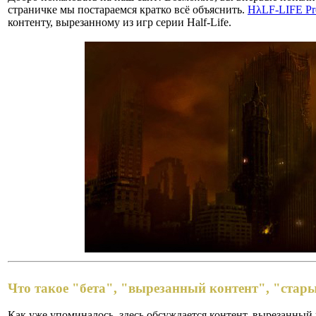
страничке мы постараемся кратко всё объяснить.
HλLF-LIFE Pro
контенту, вырезанному из игр серии Half-Life.
Что такое "бета", "вырезанный контент", "стар
Как уже упоминалось, здесь обсуждается контент, вырезанный и