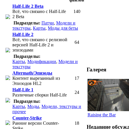
Half-Life 2 Beta
Всё, что связано с Half-Life
140
2 Beta
Подразделы:
Патчи
,
Модели и
текстуры
,
Карты
,
Моды для беты
Half-Life 2
Всё, что связано с релизной
64
версией Half-Life 2 и
эпизодами
Подразделы:
Карты
,
Модификации
,
Модели и
текстуры
Галерея
Aftermath/Эпизоды
Контент вырезанный из
17
Эпизодов HL2
Half-Life 1
24
Различные сборки Half-Life
Подразделы:
Карты
,
Моды
,
Модели, текстуры и
прочее
Raising the Bar
Counter-Strike
Ранние версии Counter-
18
Недавние обсуж
Strike