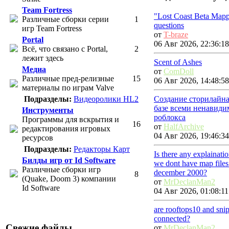
Team Fortress
"Lost Coast Beta Map
Различные сборки серии
1
questions
игр Team Fortress
от
T-braze
Portal
06 Авг 2026, 22:36:18
Всё, что связано с Portal,
2
лежит здесь
Scent of Ashes
Медиа
от
ComDoll
Различные пред-релизные
15
06 Авг 2026, 14:48:58
материалы по играм Valve
Создание сторилайна
Подразделы:
Видеоролики HL2
базе всеми ненавиди
Инструменты
роблокса
Программы для вскрытия и
16
от
HalfArchive
редактирования игровых
04 Авг 2026, 19:46:34
ресурсов
Подразделы:
Редакторы Карт
Is there any explainat
Билды игр от Id Software
we dont have map files
Различные сборки игр
december 2000?
8
(Quake, Doom 3) компании
от
MrDeclanMan2
Id Software
04 Авг 2026, 01:08:11
are rooftops10 and sni
connected?
Свежие файлы
от
MrDeclanMan2