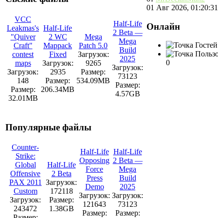
01 Авг 2026, 01:20:31
VCC
Half-Life
Онлайн
Leakmas's
Half-Life
2 Beta —
"Quiver
2 WC
Mega
Mega
Гостей
Craft"
Mappack
Patch 5.0
Build
Пользо
contest
Fixed
Загрузок:
2025
0
maps
Загрузок:
9265
Загрузок:
Загрузок:
2935
Размер:
73123
148
Размер:
534.09MB
Размер:
Размер:
206.34MB
4.57GB
32.01MB
Популярные файлы
Counter-
Half-Life
Half-Life
Strike:
Opposing
2 Beta —
Global
Half-Life
Force
Mega
Offensive
2 Beta
Press
Build
PAX 2011
Загрузок:
Demo
2025
Custom
172118
Загрузок:
Загрузок:
Загрузок:
Размер:
121643
73123
243472
1.38GB
Размер:
Размер:
Размер: