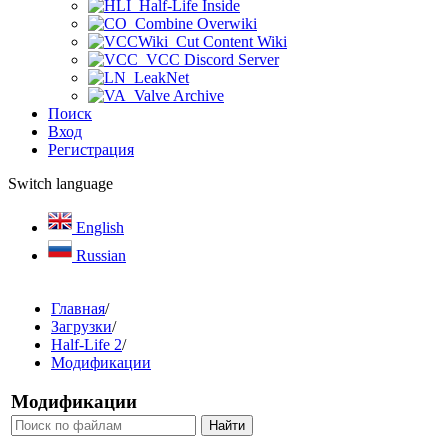
Half-Life Inside
Combine Overwiki
Cut Content Wiki
VCC Discord Server
LeakNet
Valve Archive
Поиск
Вход
Регистрация
Switch language
English
Russian
Главная
/
Загрузки
/
Half-Life 2
/
Модификации
Модификации