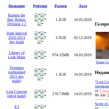
Название
Рейтинг
Размер
Дата
Raising the
Bar: Redux:
1.2GB
16.05.2020
Галер
Division 1.2
Dark Interval
2010-2013
3.3GB
02.12.2019
dev build
Library of
974.32MB
18.03.2019
Leak Maps
Team G
Terminus
Недав
(unfinished
1.3GB
16.03.2019
2015 dev
build)
"Lost Co
question
от
T-bra
Lost Concept
270.73MB
14.03.2019
06 Авг 2
(dev4 build)
Scent of
E3
от
ComD