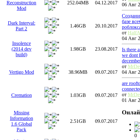
Reconstruction
252.04MB
04.12.2017
06 Авг 2
Mod
Создани
базе вс
Dark Interval:
1.46GB
20.10.2017
роблокс
Part 2
от
HalfA
04 Авг 2
Insolence
(2014 dev
1.98GB
23.08.2017
Is there 
build)
we dont 
decembe
от
MrDe
04 Авг 2
Vertigo Mod
38.96MB
09.07.2017
are roof
connecte
от
MrDe
Cremation
1.03GB
09.07.2017
01 Авг 2
Онлай
Missing
Information
2.51GB
09.07.2017
1.6 Global
Pack
0