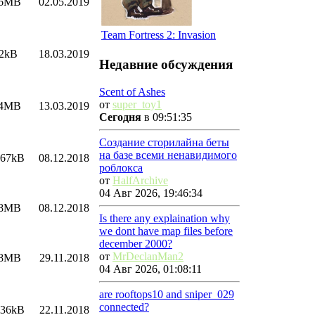
06MB
02.05.2019
Team Fortress 2: Invasion
2kB
18.03.2019
Недавние обсуждения
Scent of Ashes
от
super_toy1
74MB
13.03.2019
Сегодня
в 09:51:35
Создание сторилайна беты
на базе всеми ненавидимого
.67kB
08.12.2018
роблокса
от
HalfArchive
04 Авг 2026, 19:46:34
38MB
08.12.2018
Is there any explaination why
we dont have map files before
december 2000?
от
MrDeclanMan2
98MB
29.11.2018
04 Авг 2026, 01:08:11
are rooftops10 and sniper_029
connected?
.36kB
22.11.2018