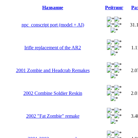
Название
Рейтинг
Ра
npc_conscript port (model + AI)
31.
Irifle replacement of the AR2
1.
2001 Zombie and Headcrab Remakes
2.
2002 Combine Soldier Reskin
2.
2002 "Fat Zombie" remake
3.