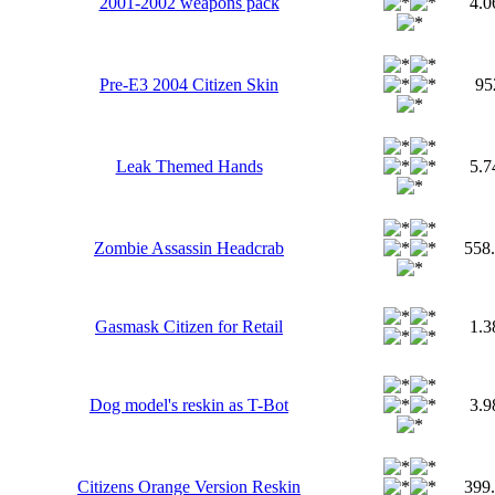
2001-2002 weapons pack
4.
Pre-E3 2004 Citizen Skin
95
Leak Themed Hands
5.
Zombie Assassin Headcrab
558
Gasmask Citizen for Retail
1.
Dog model's reskin as T-Bot
3.
Citizens Orange Version Reskin
399