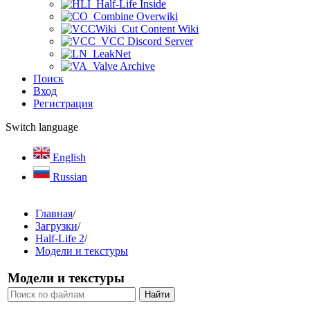
Half-Life Inside
Combine Overwiki
Cut Content Wiki
VCC Discord Server
LeakNet
Valve Archive
Поиск
Вход
Регистрация
Switch language
English
Russian
Главная
/
Загрузки
/
Half-Life 2
/
Модели и текстуры
Модели и текстуры