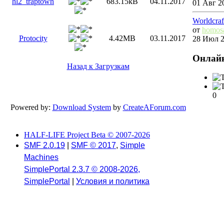
hl2_traptown
683.15kB
04.11.2017
01 Авг 20
Worldcra
от
homosa
Protocity
4.42MB
03.11.2017
28 Июл 2
Онлай
Назад к Загрузкам
0
Powered by:
Download System
by
CreateAForum.com
HALF-LIFE Project Beta © 2007-2026
SMF 2.0.19
|
SMF © 2017
,
Simple
Machines
SimplePortal 2.3.7 © 2008-2026,
SimplePortal
|
Условия и политика