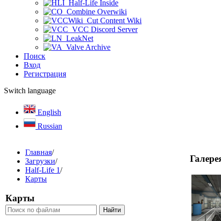
Half-Life Inside
Combine Overwiki
Cut Content Wiki
VCC Discord Server
LeakNet
Valve Archive
Поиск
Вход
Регистрация
Switch language
English
Russian
Главная
/
Галере
Загрузки
/
Half-Life 1
/
Карты
Карты