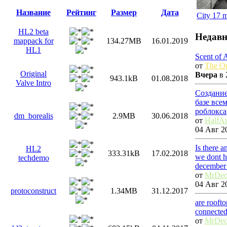
Название
Рейтинг
Размер
Дата
City 17 
HL2 beta
Недавн
mappack for
134.27MB
16.01.2019
HL1
Scent of 
от
The On
Original
Вчера
в 
943.1kB
01.08.2018
Valve Intro
Создание
базе все
роблокса
dm_borealis
2.9MB
30.06.2018
от
HalfAr
04 Авг 20
Is there 
HL2
333.31kB
17.02.2018
we dont h
techdemo
december
от
MrDec
04 Авг 20
protoconstruct
1.34MB
31.12.2017
are rooft
connecte
от
MrDec