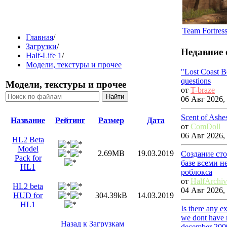
Team Fortress
Главная
/
Загрузки
/
Недавние 
Half-Life 1
/
Модели, текстуры и прочее
"Lost Coast 
questions
Модели, текстуры и прочее
от
T-braze
06 Авг 2026, 
Scent of Ashe
Название
Рейтинг
Размер
Дата
от
ComDoll
06 Авг 2026, 
HL2 Beta
Model
2.69MB
19.03.2019
Создание ст
Pack for
базе всеми 
HL1
роблокса
от
HalfArchiv
HL2 beta
04 Авг 2026, 
HUD for
304.39kB
14.03.2019
HL1
Is there any e
we dont have 
Назад к Загрузкам
december 200