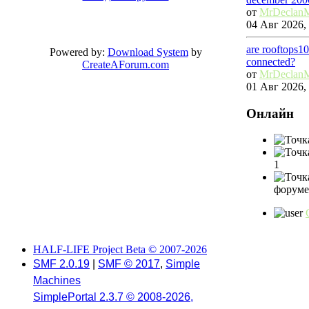
от
MrDeclan
04 Авг 2026, 
are rooftops1
Powered by:
Download System
by
connected?
CreateAForum.com
от
MrDeclan
01 Авг 2026, 
Онлайн
1
форуме
HALF-LIFE Project Beta © 2007-2026
SMF 2.0.19
|
SMF © 2017
,
Simple
Machines
SimplePortal 2.3.7 © 2008-2026,