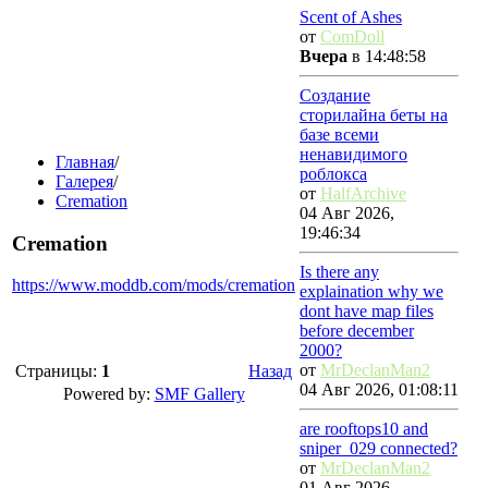
Scent of Ashes
от
ComDoll
Вчера
в 14:48:58
Создание
сторилайна беты на
базе всеми
ненавидимого
Главная
/
роблокса
Галерея
/
от
HalfArchive
Cremation
04 Авг 2026,
19:46:34
Cremation
Is there any
https://www.moddb.com/mods/cremation
explaination why we
dont have map files
before december
2000?
от
MrDeclanMan2
Страницы:
1
Назад
04 Авг 2026, 01:08:11
Powered by:
SMF Gallery
are rooftops10 and
sniper_029 connected?
от
MrDeclanMan2
01 Авг 2026,