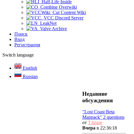
Half-Life Inside
Combine Overwiki
Cut Content Wiki
VCC Discord Server
LeakNet
Valve Archive
Поиск
Вход
Регистрация
Switch language
English
Russian
Недавние
обсуждения
"Lost Coast Beta
Mappack" 2 questions
от
T-braze
Вчера
в 22:36:18