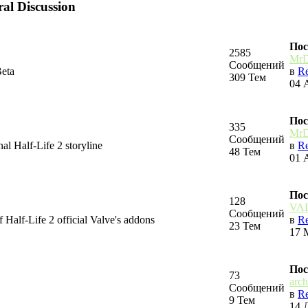
ral Discussion
Пос
2585
MrD
Сообщений
Beta
в
Re
309 Тем
04 
Пос
335
MrD
Сообщений
al Half-Life 2 storyline
в
Re
48 Тем
01 
Пос
128
VAL
Сообщений
 Half-Life 2 official Valve's addons
в
Re
23 Тем
17 
Пос
73
arc
Сообщений
в
Re
9 Тем
14 