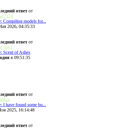
ледний ответ
от
wt7174
: Compiling models for...
Мая 2026, 04:35:33
ледний ответ
от
er_toy1
: Scent of Ashes
одня
в 09:51:35
ледний ответ
от
alflux
: I have found some bu...
Ноя 2025, 16:14:48
ледний ответ
от