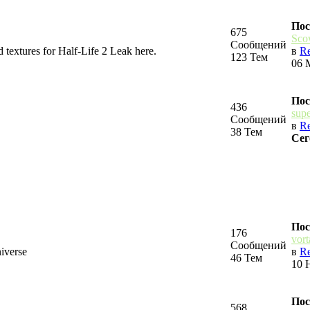
Пос
675
Sco
Сообщений
 textures for Half-Life 2 Leak here.
в
Re
123 Тем
06 
Пос
436
sup
Сообщений
в
Re
38 Тем
Сег
Пос
176
vort
Сообщений
niverse
в
Re
46 Тем
10 
Пос
568