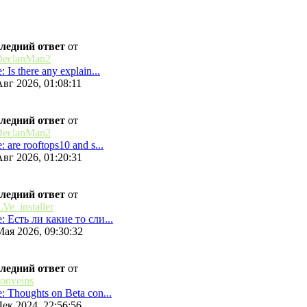
ледний ответ
от
eclanMan2
: Is there any explain...
Авг 2026, 01:08:11
ледний ответ
от
eclanMan2
: are rooftops10 and s...
Авг 2026, 01:20:31
ледний ответ
от
Ve_installer
: Есть ли какие то сли...
Мая 2026, 09:30:32
ледний ответ
от
honveins
: Thoughts on Beta con...
Дек 2024, 22:56:56