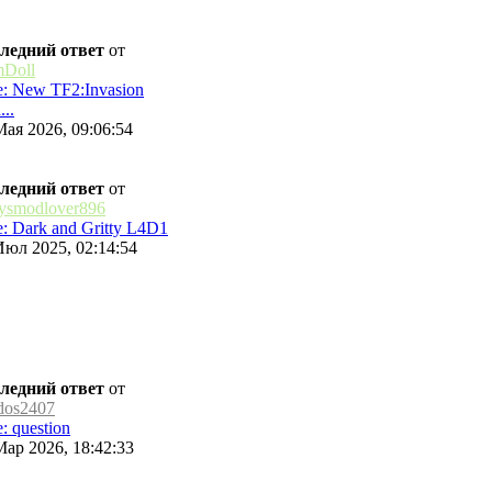
ледний ответ
от
Doll
: New TF2:Invasion
..
Мая 2026, 09:06:54
ледний ответ
от
rysmodlover896
: Dark and Gritty L4D1
Июл 2025, 02:14:54
ледний ответ
от
dos2407
: question
Мар 2026, 18:42:33