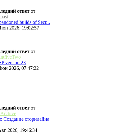
ледний ответ
от
mast
andoned builds of Secr...
Июн 2026, 19:02:57
ледний ответ
от
intfiveTwo
P version 23
Июн 2026, 07:47:22
ледний ответ
от
fArchive
e: Создание сторилайна
Авг 2026, 19:46:34