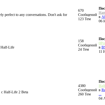
Пос
670
Har
ely perfect to any conversations. Don't ask for
Сообщений
в
Ab
123 Тем
06 
Пос
158
0Po
Сообщений
 Half-Life
в
BS
24 Тем
11 
Пос
4380
Hal
Сообщений
в
R
 Half-Life 2 Beta
260 Тем
...
04 