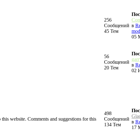
Пос
256
Com
Сообщений
в
Re
45 Тем
mod.
05 
Пос
56
gar
Сообщений
в
Re
20 Тем
02 
Пос
498
Gla
to this website. Comments and suggestions for this
Сообщений
в
Re
134 Тем
17 