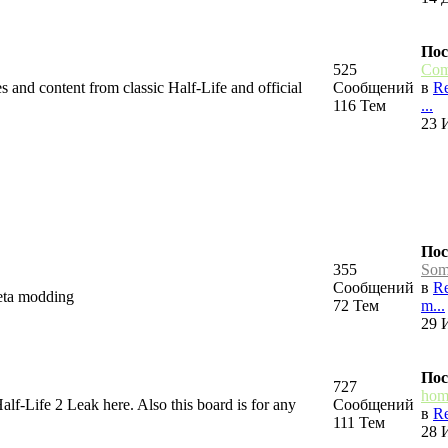
Пос
525
Com
s and content from classic Half-Life and official
Сообщений
в
Re
116 Тем
...
23 
Пос
355
Som
Сообщений
в
Re
Beta modding
72 Тем
m...
29 
Пос
727
hom
lf-Life 2 Leak here. Also this board is for any
Сообщений
в
Re
111 Тем
28 