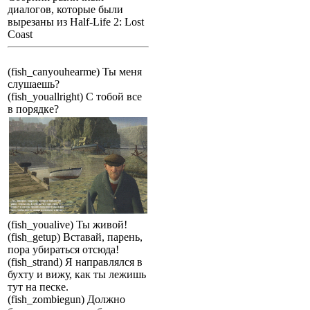
диалогов, которые были
вырезаны из Half-Life 2: Lost
Coast
(fish_canyouhearme) Ты меня
слушаешь?
(fish_youallright) С тобой все
в порядке?
(fish_youalive) Ты живой!
(fish_getup) Вставай, парень,
пора убираться отсюда!
(fish_strand) Я направлялся в
бухту и вижу, как ты лежишь
тут на песке.
(fish_zombiegun) Должно