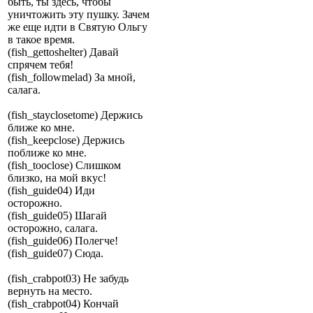
быть, ты здесь, чтобы
уничтожить эту пушку. Зачем
же еще идти в Святую Ольгу
в такое время.
(fish_gettoshelter) Давай
спрячем тебя!
(fish_followmelad) За мной,
салага.
(fish_stayclosetome) Держись
ближе ко мне.
(fish_keepclose) Держись
поближе ко мне.
(fish_tooclose) Слишком
близко, на мой вкус!
(fish_guide04) Иди
осторожно.
(fish_guide05) Шагай
осторожно, салага.
(fish_guide06) Полегче!
(fish_guide07) Сюда.
(fish_crabpot03) Не забудь
вернуть на место.
(fish_crabpot04) Кончай