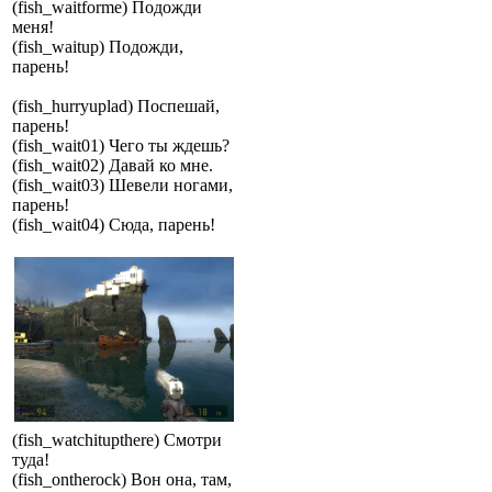
(fish_waitforme) Подожди
меня!
(fish_waitup) Подожди,
парень!
(fish_hurryuplad) Поспешай,
парень!
(fish_wait01) Чего ты ждешь?
(fish_wait02) Давай ко мне.
(fish_wait03) Шевели ногами,
парень!
(fish_wait04) Сюда, парень!
(fish_watchitupthere) Смотри
туда!
(fish_ontherock) Вон она, там,