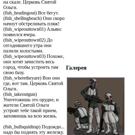
на скале. Церковь Святой
Ольги.
(fish_headingout) Все бегут.
(fish_shellingbeach) Они скоро
начнут обстреливать пляж!
(fish_wipeouttown01) Альянс
появился вчера.
(fish_wipeouttown02) До
сегодняшнего утра они
палили холостыми.
(fish_wipeouttown03) Похоже,
они хотят зачистить весь
Галерея
город, чтобы устроить там
свою базу.
(fish_wheretheyare) Вон они
где, вот там. Церковь Святой
Ольги.
(fish_takeoutgun)
Уничтожишь это орудие, и
жители Святой Ольги
устроят тебе такой прием,
запомнишь на всю жизнь.
(fish_bullsquidtrap) Подожди...
надо бы поднять эту железку.