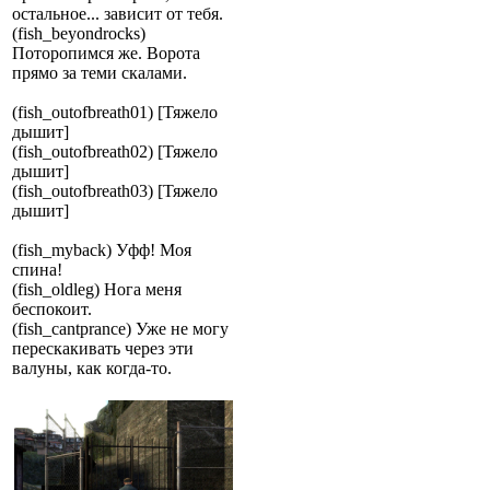
остальное... зависит от тебя.
(fish_beyondrocks)
Поторопимся же. Ворота
прямо за теми скалами.
(fish_outofbreath01) [Тяжело
дышит]
(fish_outofbreath02) [Тяжело
дышит]
(fish_outofbreath03) [Тяжело
дышит]
(fish_myback) Уфф! Моя
спина!
(fish_oldleg) Нога меня
беспокоит.
(fish_cantprance) Уже не могу
перескакивать через эти
валуны, как когда-то.