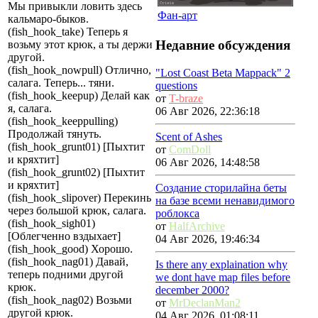
Мы привыкли ловить здесь
Фан-арт
кальмаро-быков.
(fish_hook_take) Теперь я
Недавние обсуждения
возьму этот крюк, а ты держи
другой.
(fish_hook_nowpull) Отлично,
"Lost Coast Beta Mappack" 2
салага. Теперь... тяни.
questions
(fish_hook_keepup) Делай как
от
T-braze
я, салага.
06 Авг 2026, 22:36:18
(fish_hook_keeppulling)
Продолжай тянуть.
Scent of Ashes
(fish_hook_grunt01) [Пыхтит
от
ComDoll
и кряхтит]
06 Авг 2026, 14:48:58
(fish_hook_grunt02) [Пыхтит
и кряхтит]
Создание сторилайна беты
(fish_hook_slipover) Перекинь
на базе всеми ненавидимого
через большой крюк, салага.
роблокса
(fish_hook_sigh01)
от
HalfArchive
[Облегченно вздыхает]
04 Авг 2026, 19:46:34
(fish_hook_good) Хорошо.
(fish_hook_nag01) Давай,
Is there any explaination why
теперь подними другой
we dont have map files before
крюк.
december 2000?
(fish_hook_nag02) Возьми
от
MrDeclanMan2
другой крюк.
04 Авг 2026, 01:08:11