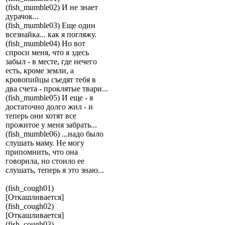
(fish_mumble02) И не знает
дурачок...
(fish_mumble03) Еще один
всезнайка... как я погляжу.
(fish_mumble04) Но вот
спроси меня, что я здесь
забыл - в месте, где нечего
есть, кроме земли, а
кровопийцы съедят тебя в
два счета - проклятые твари...
(fish_mumble05) И еще - я
достаточно долго жил - и
теперь они хотят все
прожитое у меня забрать...
(fish_mumble06) ...надо было
слушать маму. Не могу
припомнить, что она
говорила, но стоило ее
слушать, теперь я это знаю...
(fish_cough01)
[Откашливается]
(fish_cough02)
[Откашливается]
(fish_cough03)