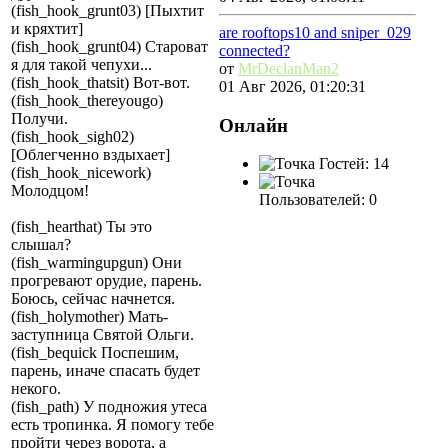
(fish_hook_grunt03) [Пыхтит
и кряхтит]
are rooftops10 and sniper_029
(fish_hook_grunt04) Староват
connected?
я для такой чепухи...
от
MrDeclanMan2
(fish_hook_thatsit) Вот-вот.
01 Авг 2026, 01:20:31
(fish_hook_thereyougo)
Получи.
Онлайн
(fish_hook_sigh02)
[Облегченно вздыхает]
Гостей: 14
(fish_hook_nicework)
Молодцом!
Пользователей: 0
(fish_hearthat) Ты это
слышал?
(fish_warmingupgun) Они
прогревают орудие, парень.
Боюсь, сейчас начнется.
(fish_holymother) Мать-
заступница Святой Ольги.
(fish_bequick Поспешим,
парень, иначе спасать будет
некого.
(fish_path) У подножия утеса
есть тропинка. Я помогу тебе
пройти через ворота, а