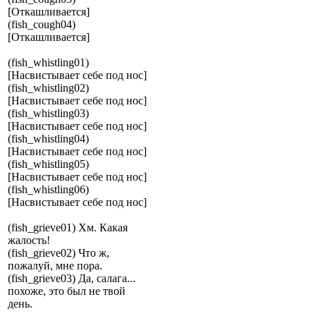
[Откашливается]
(fish_cough04)
[Откашливается]
(fish_whistling01)
[Насвистывает себе под нос]
(fish_whistling02)
[Насвистывает себе под нос]
(fish_whistling03)
[Насвистывает себе под нос]
(fish_whistling04)
[Насвистывает себе под нос]
(fish_whistling05)
[Насвистывает себе под нос]
(fish_whistling06)
[Насвистывает себе под нос]
(fish_grieve01) Хм. Какая
жалость!
(fish_grieve02) Что ж,
пожалуй, мне пора.
(fish_grieve03) Да, салага...
похоже, это был не твой
день.