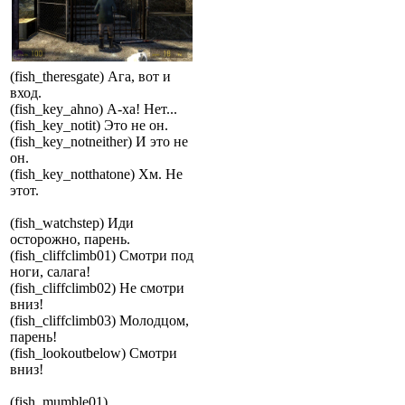
(fish_theresgate) Ага, вот и
вход.
(fish_key_ahno) А-ха! Нет...
(fish_key_notit) Это не он.
(fish_key_notneither) И это не
он.
(fish_key_notthatone) Хм. Не
этот.
(fish_watchstep) Иди
осторожно, парень.
(fish_cliffclimb01) Смотри под
ноги, салага!
(fish_cliffclimb02) Не смотри
вниз!
(fish_cliffclimb03) Молодцом,
парень!
(fish_lookoutbelow) Смотри
вниз!
(fish_mumble01)