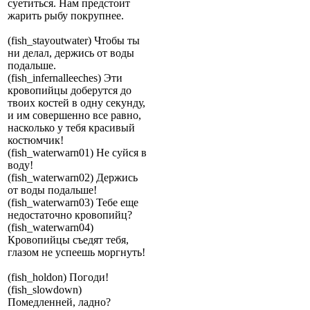
суетиться. Нам предстоит
жарить рыбу покрупнее.
(fish_stayoutwater) Чтобы ты
ни делал, держись от воды
подальше.
(fish_infernalleeches) Эти
кровопийцы доберутся до
твоих костей в одну секунду,
и им совершенно все равно,
насколько у тебя красивый
костюмчик!
(fish_waterwarn01) Не суйся в
воду!
(fish_waterwarn02) Держись
от воды подальше!
(fish_waterwarn03) Тебе еще
недостаточно кровопийц?
(fish_waterwarn04)
Кровопийцы съедят тебя,
глазом не успеешь моргнуть!
(fish_holdon) Погоди!
(fish_slowdown)
Помедленней, ладно?