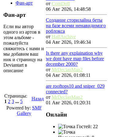
Фан-арт
от
ComDoll
06 Авг 2026, 14:48:58
Фан-арт
Создание сторилайна беты
на базе всеми ненавидимого
Если вы автор
роблокса
одного из артов в
от
HalfArchive
этом альбоме -
04 Авг 2026, 19:46:34
пожалуйста
свяжитесь с нами и
Is there any explaination why
мы добавим ваш
we dont have map files before
ник и страницу на
december 2000?
Deviantart в
от
MrDeclanMan2
описание
04 Авг 2026, 01:08:11
are rooftops10 and sniper_029
connected?
Страницы:
от
MrDeclanMan2
Назад
1
2
3
...
5
01 Авг 2026, 01:20:31
Powered by:
SMF
Gallery
Онлайн
Гостей: 22