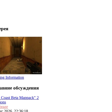
ерея
ing Information
авние обсуждения
t Coast Beta Mappack" 2
ions
braze
г 2026, 22:36:18