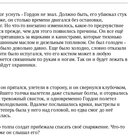
ог уснуть - Гордон не знал.
Должно быть, его убаюкал стук
 же, он столько времени двигался без остановки,
г. Но что-то внезапно изменилось, какое-то предчувствие
лся прежде, чем для этого появились причины. Он все ещё
спрятавшись за ящиками и канистрами, которые тихонько
ашинным маслом и дизельным топливом. Он был голоден -
о было довольно давно. Еще было холодно, словно отказали
чти было испугался, что его костюм может в любую
нется связанным по рукам и ногам. Так он и будет лежать в
айдут охранники.
он прятался, улетели в сторону, и он свернулся клубочком,
йшего толчка вылетели даже стальные болты, и оторвались
я тревожный свисток, и одновременно Гордон полетел
 холодильник. Вдалеке послышались крики, выстрелы и
теперь была у него над головой, но едва смог до неё
лась.
 толпа солдат прибежала спасать своё снаряжение. Что-то
 же он слышал его?