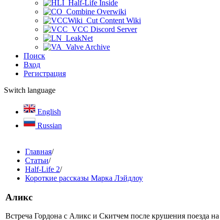
Half-Life Inside
Combine Overwiki
Cut Content Wiki
VCC Discord Server
LeakNet
Valve Archive
Поиск
Вход
Регистрация
Switch language
English
Russian
Главная
/
Статьи
/
Half-Life 2
/
Короткие рассказы Марка Лэйдлоу
Аликс
Встреча Гордона с Аликс и Скитчем после крушения поезда н