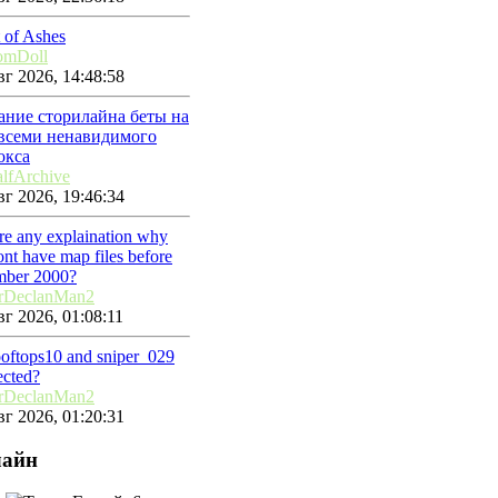
 of Ashes
omDoll
г 2026, 14:48:58
ание сторилайна беты на
 всеми ненавидимого
окса
lfArchive
г 2026, 19:46:34
ere any explaination why
nt have map files before
mber 2000?
rDeclanMan2
г 2026, 01:08:11
ooftops10 and sniper_029
ected?
rDeclanMan2
г 2026, 01:20:31
айн