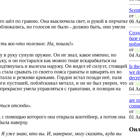
Scent
от
C
то шёл по гравию. Она выключила свет, и рукой в перчатке
06 Ав
риближались, но голосов не было - должно быть, они умели
Созд
базе
сть кое-что полезное. На, пошли!»
робл
от
Ha
у в руку сунули оружие. Он не знал, какое именно, но
04 Ав
уку, и он постарался как можно тише вскарабкаться на
одтянулась и вылезла наружу. Он видел её силуэт, стоящий
Is th
а стала срывать со своего пояса гранаты и швырять их во
we do
алла и резкими криками. Гордон встал позади неё, паля
dece
ги пустошей, поблёскивал металл, и он не был уверен, что
от
M
 прекрасно умела управляться с гранатами, и позиция на
04 Ав
are r
аться отсюда».
conn
от
M
 с помощью которого она открыла контейнер, а потом она
01 Ав
была наверху.
Онл
- Я уже знаю, кто вы. И, наверное, могу сказать, куда вы