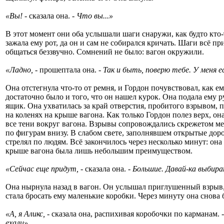
«Вы!
- сказала она.
- Что вы...»
В этот момент они оба услышали шаги снаружи, как будто кто-
зажала ему рот, да он и сам не собирался кричать. Шаги всё п
общаться беззвучно. Сомнений не было: вагон окружили.
«Ладно,
- прошептала она.
- Так и быть, поверю тебе. У меня е
Она отстегнула что-то от ремня, и Гордон почувствовал, как ем
достаточно было и того, что он нашел курок. Она подала ему р
ящик. Она ухватилась за край отверстия, пробитого взрывом, п
на коленях на крыше вагона. Как только Гордон полез верх, он
все тени вокруг вагона. Взрывы сопровождались скрежетом мет
по фигурам внизу. В слабом свете, заполнявшем открытые доро
стрелял по людям. Всё закончилось через несколько минут: она
крыше вагона была лишь небольшим преимуществом.
«Сейчас еще придут,
- сказала она.
- Большие. Давай-ка выбир
Она нырнула назад в вагон. Он услышал приглушенный взрыв,
стала бросать ему маленькие коробки. Через минуту она снова 
«А, я Аликс,
- сказала она, распихивая коробочки по карманам.
ехали».