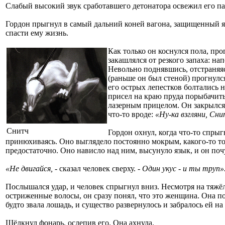
Слабый высокий звук сработавшего детонатора освежил его па
Гордон прыгнул в самый дальний коней вагона, защищенный я
спасти ему жизнь.
Как только он коснулся пола, пр
закашлялся от резкого запаха: на
Невольно поднявшись, отстраняяс
(раньше он был стеной) прогнулс
его острых лепестков болтались 
присел на краю пруда порыбачить
лазерным прицелом. Он закрылся
что-то вроде:
«Ну-ка взгляни, Сни
Снитч
Гордон охнул, когда что-то спрыг
принюхиваясь. Оно выглядело постоянно мокрым, какого-то ток
предостаточно. Оно нависло над ним, высунуло язык, и он поч
«Не двигайся,
- сказал человек сверху.
- Один укус - и ты труп»
Послышался удар, и человек спрыгнул вниз. Несмотря на тяжё
остриженные волосы, он сразу понял, что это женщина. Она п
будто звала лошадь, и существо развернулось и забралось ей на 
Щёлкнул фонарь, ослепив его. Она ахнула.