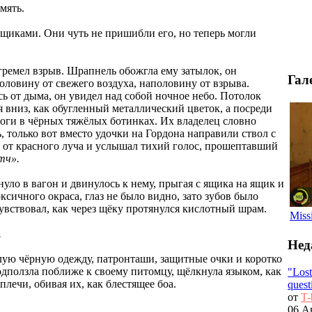
мять.
щиками. Они чуть не пришибли его, но теперь могли
огремел взрыв. Шрапнель обожгла ему затылок, он
Гал
половину от свежего воздуха, наполовину от взрыва.
ь от дыма, он увидел над собой ночное небо. Потолок
я вниз, как обугленный металлический цветок, а посреди
ноги в чёрных тяжёлых ботинках. Их владелец словно
, только вот вместо удочки на Гордона направили ствол с
 от красного луча и услышал тихий голос, прошептавший
тч».
нуло в вагон и двинулось к нему, прыгая с ящика на ящик и
сичного окраса, глаз не было видно, зато зубов было
увствовал, как через щёку протянулся кислотный шрам.
Miss
.
Нед
лую чёрную одежду, патронташи, защитные очки и коротко
одползла поближе к своему питомцу, щёлкнула языком, как
"Los
плечи, обивая их, как блестящее боа.
quest
от
T-
06 Ав