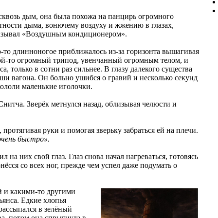
сквозь дым, она была похожа на панцирь огромного
отности дыма, вонючему воздуху и жжению в глазах,
 называл «Воздушным кондиционером».
то-то длинноногое приближалось из-за горизонта вышагивая
кой-то огромный трипод, увенчанный огромным телом, и
а, только в сотни раз сильнее. В глазу далекого существа
ши вагона. Он больно ушибся о гравий и несколько секунд
акололи маленькие иголочки.
Снитча. Зверёк метнулся назад, облизывая челюсти и
, протягивая руки и помогая зверьку забраться ей на плечи.
очень быстро».
 на них свой глаз. Глаз снова начал нагреваться, готовясь
нёсся со всех ног, прежде чем успел даже подумать о
й и какими-то другими
янса. Едкие хлопья
 рассыпался в зелёный
ва, потом она спрыгнула в