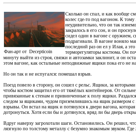
Сколько он спал, и как вообще см
колес где-то под вагоном. К тому
неудивительно, что он так изнемо
закралось в его сон, и он просну
сидел один в вагоне с оружием, 
подрагивали. В вагоне воняло м
последний раз он ел у Илая, а эт
Фан-арт от Decepticoin
терморегуляторы костюма. Он по
минуту выйти из строя, связки и автозамки заклинит, и он оста
этом вагоне, как остальные неподвижные ящики пока его не н
Но он так и не испугался: помешал взрыв.
Поезд повело в сторону, он сошел с рельс. Ящики, за которыми 
чтобы костюм защитил его от тяжёлых контейнеров. От сильне
привязанные к стенам и привинченные к полу ящики. Раздалс
следом за ящиками, чудом приземлившись на ящик размером с
взрывы. Он встал на ящик и потянулся к двери вагона, которая 
дотронуться. Хотя если бы и дотянулся, вряд ли бы дверь откры
Вдруг наверху загрохотали шаги. Остановились. Он решил, что
лязгнуло по толстому металлу с безумно знакомым звуком. Где