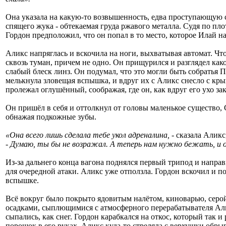
Она указала на какую-то возвышенность, едва проступающую 
спящего жука - обтекаемая груда ржавого металла. Судя по пл
Гордон предположил, что он попал в то место, которое Илай
Аликс напряглась и вскочила на ноги, выхватывая автомат. Ч
сквозь туман, причем не одно. Он прищурился и разглядел ка
слабый блеск линз. Он подумал, что это могли быть собратья Пс
мелькнула зловещая вспышка, и вдруг их с Аликс снесло с кры
пролежал оглушённый, соображая, где он, как вдруг его ухо з
Он пришёл в себя и оттолкнул от головы маленькое существо, 
обнажая подкожные зубы.
«Она всего лишь сделала тебе укол адреналина,
- сказала Аликс
- Думаю, ты бы не возражал. А теперь нам нужно бежать, и 
Из-за дальнего конца вагона поднялся первый трипод и направил
для очередной атаки. Аликс уже отползла. Гордон вскочил и по
вспышке.
Всё вокруг было покрыто ядовитым налётом, киноварью, серо
осадками, сыплющимися с атмосферного перерабатывателя Аль
сыпались, как снег. Гордон карабкался на откос, который так и
порошок в его руках. Аликс куда-то стреляла с верхушки обры