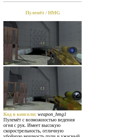
Пулемёт / HMG
Код в консоли:
weapon_hmg1
Пулемёт с возможностью ведения
огня с рук. Имеет высокую
скорострельность, отличную
убойную мощность пули и ужасный