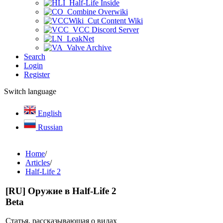
Half-Life Inside
Combine Overwiki
Cut Content Wiki
VCC Discord Server
LeakNet
Valve Archive
Search
Login
Register
Switch language
English
Russian
Home
/
Articles
/
Half-Life 2
[RU] Оружие в Half-Life 2
Beta
Статья, рассказывающая о видах