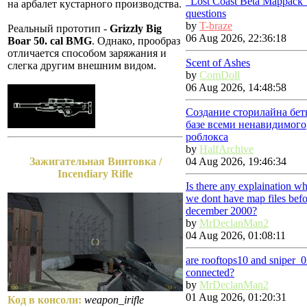
"Lost Coast Beta Mappack"
на арбалет кустарного производства.
questions
by
T-braze
Реальный прототип -
Grizzly Big
06 Aug 2026, 22:36:18
Boar 50. cal BMG
. Однако, прообраз
отличается способом заряжания и
Scent of Ashes
слегка другим внешним видом.
by
ComDoll
06 Aug 2026, 14:48:58
Создание сторилайна бет
базе всеми ненавидимого
роблокса
by
HalfArchive
04 Aug 2026, 19:46:34
Зажигательная Винтовка /
Incendiary Rifle
Is there any explaination w
we dont have map files befo
december 2000?
by
MrDeclanMan2
04 Aug 2026, 01:08:11
are rooftops10 and sniper_
connected?
by
MrDeclanMan2
01 Aug 2026, 01:20:31
Код в консоли:
weapon_irifle