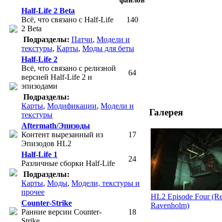
Half-Life 2 Beta
Всё, что связано с Half-Life
140
2 Beta
Подразделы:
Патчи
,
Модели и
текстуры
,
Карты
,
Моды для беты
Half-Life 2
Всё, что связано с релизной
64
версией Half-Life 2 и
эпизодами
Подразделы:
Карты
,
Модификации
,
Модели и
Галерея
текстуры
Aftermath/Эпизоды
Контент вырезанный из
17
Эпизодов HL2
Half-Life 1
24
Различные сборки Half-Life
Подразделы:
Карты
,
Моды
,
Модели, текстуры и
прочее
HL2 Episode Four (Re
Counter-Strike
Ravenholm)
Ранние версии Counter-
18
Strike