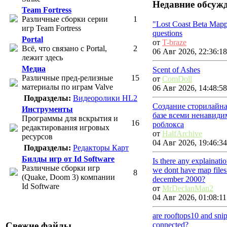
Недавние обсуж
Team Fortress
Различные сборки серии
1
"Lost Coast Beta Map
игр Team Fortress
questions
Portal
от
T-braze
Всё, что связано с Portal,
2
06 Авг 2026, 22:36:18
лежит здесь
Медиа
Scent of Ashes
Различные пред-релизные
15
от
ComDoll
материалы по играм Valve
06 Авг 2026, 14:48:58
Подразделы:
Видеоролики HL2
Создание сторилайна
Инструменты
базе всеми ненавиди
Программы для вскрытия и
16
роблокса
редактирования игровых
от
HalfArchive
ресурсов
04 Авг 2026, 19:46:34
Подразделы:
Редакторы Карт
Билды игр от Id Software
Is there any explainat
Различные сборки игр
we dont have map files
8
(Quake, Doom 3) компании
december 2000?
Id Software
от
MrDeclanMan2
04 Авг 2026, 01:08:11
are rooftops10 and sni
connected?
Свежие файлы