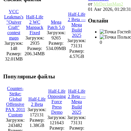
от
MrDeclanMan2
01 Авг 2026, 01:20:31
VCC
Half-Life
Leakmas's
Half-Life
2 Beta —
Онлайн
"Quiver
2 WC
Mega
Mega
Craft"
Mappack
Patch 5.0
Build
Гостей
contest
Fixed
Загрузок:
2025
Пользо
maps
Загрузок:
9265
Загрузок:
0
Загрузок:
2935
Размер:
73131
148
Размер:
534.09MB
Размер:
Размер:
206.34MB
4.57GB
32.01MB
Популярные файлы
Counter-
Half-Life
Half-Life
Strike:
Opposing
2 Beta —
Global
Half-Life
Force
Mega
Offensive
2 Beta
Press
Build
PAX 2011
Загрузок:
Demo
2025
Custom
172131
Загрузок:
Загрузок:
Загрузок:
Размер:
121643
73131
243482
1.38GB
Размер:
Размер:
Размер: