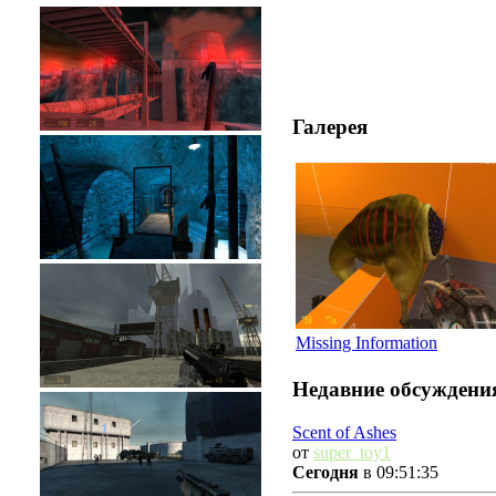
Галерея
Missing Information
Недавние обсуждени
Scent of Ashes
от
super_toy1
Сегодня
в 09:51:35