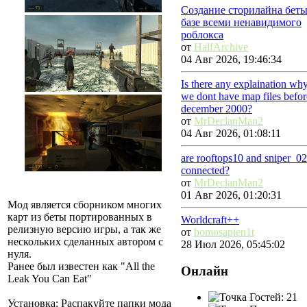
Создание сторилайна беты
базе всеми ненавидимого
роблокса
от
HalfArchive
04 Авг 2026, 19:46:34
Is there any explaination wh
we dont have map files befor
december 2000?
от
MrDeclanMan2
04 Авг 2026, 01:08:11
are rooftops10 and sniper_0
connected?
от
MrDeclanMan2
01 Авг 2026, 01:20:31
Мод является сборником многих
карт из беты портированных в
Worldcraft++
релизную версию игры, а так же
от
homosapien1t
нескольких сделанных автором с
28 Июл 2026, 05:45:02
нуля.
Ранее был известен как "All the
Онлайн
Leak You Can Eat"
Гостей: 21
Установка: Распакуйте папки мода