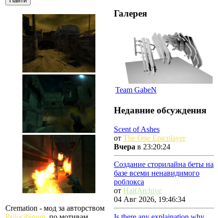
Галерея
Team GabeN
Недавние обсуждения
Scent of Ashes
от
The One Epicplayer
Вчера
в 23:20:24
Создание сторилайна беты на
базе всеми ненавидимого
роблокса
от
HalfArchive
04 Авг 2026, 19:46:34
Cremation - мод за авторством
Is there any explaination why
Psilocibinum
, по мотивам