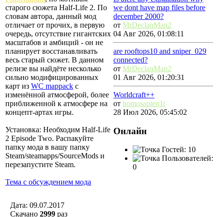
we dont have map files before
старого сюжета Half-Life 2. По
december 2000?
словам автора, данный мод
от
MrDeclanMan2
отличает от прочих, в первую
04 Авг 2026, 01:08:11
очередь, отсутствие гигантских
масштабов и амбиций - он не
are rooftops10 and sniper_029
планирует восстанавливать
connected?
весь старый сюжет. В данном
от
MrDeclanMan2
релизе вы найдёте несколько
01 Авг 2026, 01:20:31
сильно модифицированных
карт из
WC mappack
с
Worldcraft++
изменённой атмосферой, более
от
homosapien1t
приближенной к атмосфере на
28 Июл 2026, 05:45:02
концепт-артах игры.
Установка: Необходим Half-Life
Онлайн
2 Episode Two. Распакуйте
папку мода в вашу папку
Гостей: 10
Steam/steamapps/SourceMods и
Пользователей:
перезапустите Steam.
0
Тема с обсуждением мода
Дата: 09.07.2017
Скачано
2999
раз