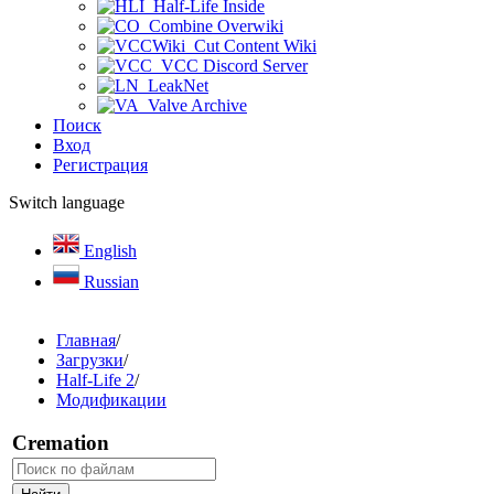
Half-Life Inside
Combine Overwiki
Cut Content Wiki
VCC Discord Server
LeakNet
Valve Archive
Поиск
Вход
Регистрация
Switch language
English
Russian
Главная
/
Загрузки
/
Half-Life 2
/
Модификации
Cremation