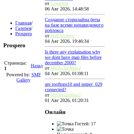
от
ComDoll
06 Авг 2026, 14:48:58
Создание сторилайна беты
Главная
/
на базе всеми ненавидимого
Галерея
/
роблокса
Prospero
от
HalfArchive
04 Авг 2026, 19:46:34
Prospero
Is there any explaination why
we dont have map files before
december 2000?
Страницы:
Назад
от
MrDeclanMan2
1
04 Авг 2026, 01:08:11
Powered by:
SMF
Gallery
are rooftops10 and sniper_029
connected?
от
MrDeclanMan2
01 Авг 2026, 01:20:31
Онлайн
Гостей: 17