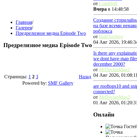
от
ComDoll
Вчера
в 14:48:58
Создание сторилайн
Главная
/
на базе всеми нена
Галерея
/
роблокса
Предрелизное медиа Episode Two
от
HalfArchive
04 Авг 2026, 19:46:3
Предрелизное медиа Episode Two
Is there any explainat
we dont have map file
december 2000?
от
MrDeclanMan2
04 Авг 2026, 01:08:1
Страницы:
1
2
3
Назад
Powered by:
SMF Gallery
are rooftops10 and sn
connected?
от
MrDeclanMan2
01 Авг 2026, 01:20:3
Онлайн
Гостей