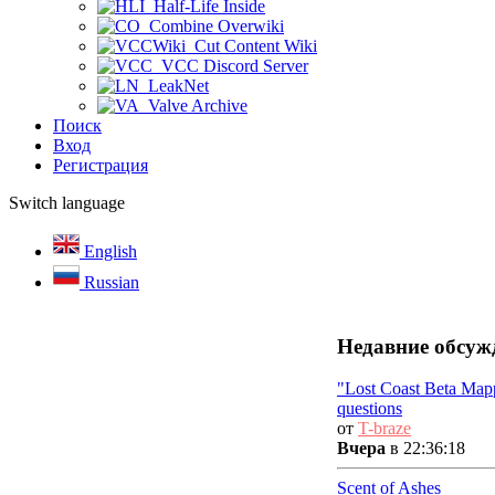
Half-Life Inside
Combine Overwiki
Cut Content Wiki
VCC Discord Server
LeakNet
Valve Archive
Поиск
Вход
Регистрация
Switch language
English
Russian
Недавние обсуж
"Lost Coast Beta Map
questions
от
T-braze
Вчера
в 22:36:18
Scent of Ashes