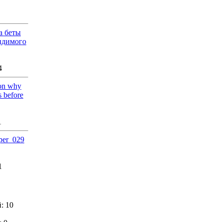
а беты
видимого
4
ion why
s before
1
iper_029
1
: 10