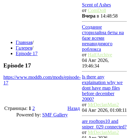
Scent of Ashes
от
ComDoll
Вчера
в 14:48:58
Создание
сторилайна беты на
базе всеми
Главная
/
ненавидимого
Галерея
/
роблокса
Episode 17
от
HalfArchive
04 Авг 2026,
Episode 17
19:46:34
Is there any
https://www.moddb.com/mods/episode-
explaination why we
17
dont have map files
before december
2000?
от
MrDeclanMan2
Страницы:
1
2
Назад
04 Авг 2026, 01:08:11
Powered by:
SMF Gallery
are rooftops10 and
sniper_029 connected?
от
MrDeclanMan2
01 Авг 2026,