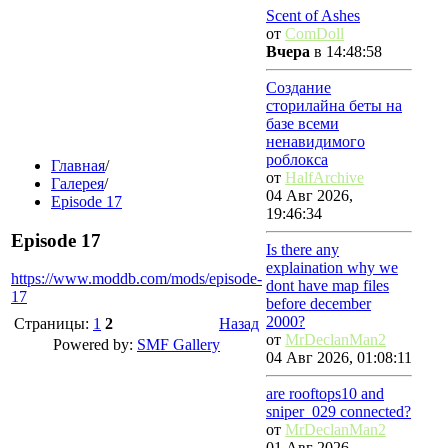
Scent of Ashes
от
ComDoll
Вчера
в 14:48:58
Создание
сторилайна беты на
базе всеми
ненавидимого
роблокса
Главная
/
от
HalfArchive
Галерея
/
04 Авг 2026,
Episode 17
19:46:34
Episode 17
Is there any
explaination why we
https://www.moddb.com/mods/episode-
dont have map files
17
before december
2000?
Страницы:
1
2
Назад
от
MrDeclanMan2
Powered by:
SMF Gallery
04 Авг 2026, 01:08:11
are rooftops10 and
sniper_029 connected?
от
MrDeclanMan2
01 Авг 2026,