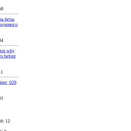
58
на беты
видимого
34
tion why
es before
11
niper_029
31
й: 12