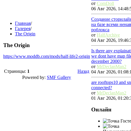
от
ComDoll
06 Авг 2026, 14:48:
Создание сторилай
Главная
/
на базе всеми нена
Галерея
/
роблокса
The Origin
от
HalfArchive
04 Авг 2026, 19:46:
The Origin
Is there any explaina
we dont have map fil
https://www.moddb.com/mods/half-life2-origin
december 2000?
от
MrDeclanMan2
Страницы:
1
Назад
04 Авг 2026, 01:08:
Powered by:
SMF Gallery
are rooftops10 and s
connected?
от
MrDeclanMan2
01 Авг 2026, 01:20:
Онлайн
Госте