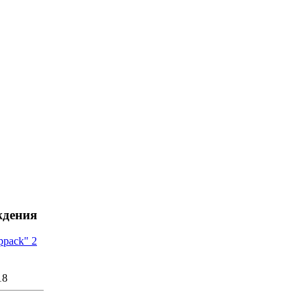
ждения
ppack" 2
18