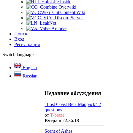
Half-Life Inside
Combine Overwiki
Cut Content Wiki
VCC Discord Server
LeakNet
Valve Archive
Поиск
Вход
Регистрация
Switch language
English
Russian
Недавние обсуждения
"Lost Coast Beta Mappack" 2
questions
от
T-braze
Вчера
в 22:36:18
Scent of Ashes