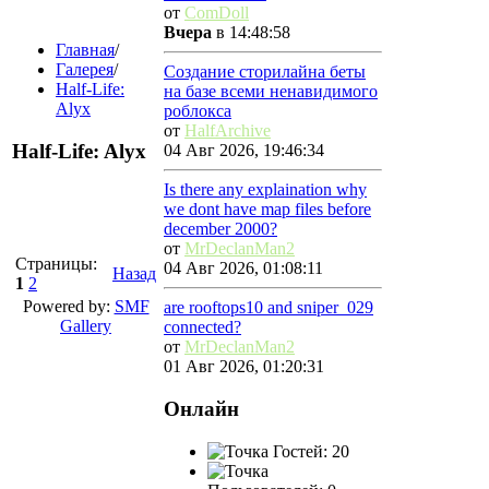
от
ComDoll
Вчера
в 14:48:58
Главная
/
Галерея
/
Создание сторилайна беты
Half-Life:
на базе всеми ненавидимого
Alyx
роблокса
от
HalfArchive
Half-Life: Alyx
04 Авг 2026, 19:46:34
Is there any explaination why
we dont have map files before
december 2000?
от
MrDeclanMan2
Страницы:
04 Авг 2026, 01:08:11
Назад
1
2
Powered by:
SMF
are rooftops10 and sniper_029
Gallery
connected?
от
MrDeclanMan2
01 Авг 2026, 01:20:31
Онлайн
Гостей: 20