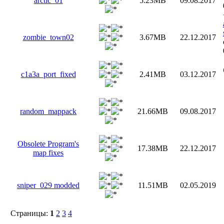
arctic_01
5.23MB
09.08.2017
zombie_town02
3.67MB
22.12.2017
c1a3a_port_fixed
2.41MB
03.12.2017
random_mappack
21.66MB
09.08.2017
Obsolete Program's
17.38MB
22.12.2017
map fixes
sniper_029 modded
11.51MB
02.05.2019
Страницы:
1
2
3
4