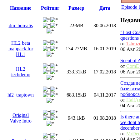
Episode 
Название
Рейтинг
Размер
Дата
Недавн
dm_borealis
2.9MB
30.06.2018
"Lost Co
questions
HL2 beta
от
T-braz
mappack for
134.27MB
16.01.2019
06 Авг 20
HL1
Scent of 
от
ComDo
HL2
06 Авг 20
333.31kB
17.02.2018
techdemo
Создание
базе все
роблокса
hl2_traptown
683.15kB
04.11.2017
от
HalfAr
04 Авг 20
Original
Is there 
943.1kB
01.08.2018
Valve Intro
we dont h
december
от
MrDec
04 Авг 20