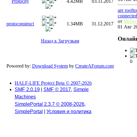
Protocity
4.42MB
03.11.2017
are rooft
connecte
от
MrDec
protoconstruct
1.34MB
31.12.2017
01 Авг 20
Онлай
Назад к Загрузкам
0
Powered by:
Download System
by
CreateAForum.com
HALF-LIFE Project Beta © 2007-2026
SMF 2.0.19
|
SMF © 2017
,
Simple
Machines
SimplePortal 2.3.7 © 2008-2026,
SimplePortal
|
Условия и политика