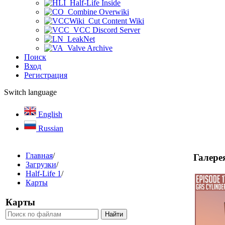
Half-Life Inside
Combine Overwiki
Cut Content Wiki
VCC Discord Server
LeakNet
Valve Archive
Поиск
Вход
Регистрация
Switch language
English
Russian
Главная
/
Галере
Загрузки
/
Half-Life 1
/
Карты
Карты