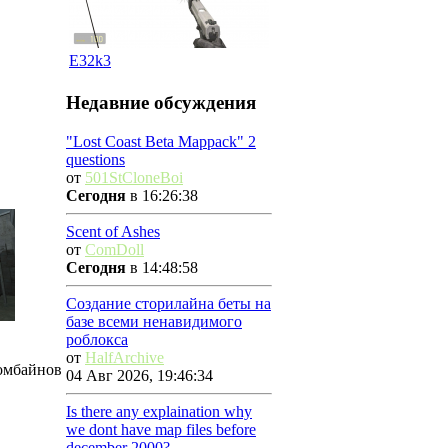
E32k3
Недавние обсуждения
"Lost Coast Beta Mappack" 2
questions
от
501StCloneBoi
Сегодня
в 16:26:38
Scent of Ashes
от
ComDoll
Сегодня
в 14:48:58
Создание сторилайна беты на
базе всеми ненавидимого
роблокса
от
HalfArchive
комбайнов
04 Авг 2026, 19:46:34
Is there any explaination why
we dont have map files before
december 2000?