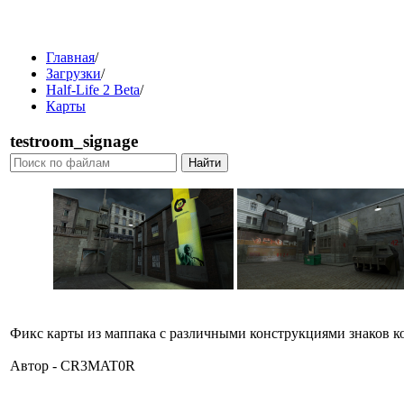
Главная
/
Загрузки
/
Half-Life 2 Beta
/
Карты
testroom_signage
Фикс карты из маппака с различными конструкциями знаков 
Автор - CR3MAT0R