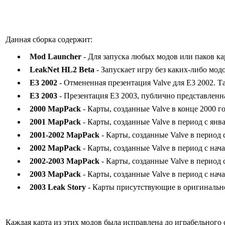
Данная сборка содержит:
Mod Launcher
- Для запуска любых модов или паков кар
LeakNet HL2 Beta
- Запускает игру без каких-либо мод
E3 2002
- Отмененная презентация Valve для E3 2002. Т
E3 2003
- Презентация E3 2003, публично представленна
2000 MapPack
- Карты, созданные Valve в конце 2000 го
2001 MapPack
- Карты, созданные Valve в период с январ
2001-2002 MapPack
- Карты, созданные Valve в период с
2002 MapPack
- Карты, созданные Valve в период с начал
2002-2003 MapPack
- Карты, созданные Valve в период с
2003 MapPack
- Карты, созданные Valve в период с начал
2003 Leak Story
- Карты присутствующие в оригинальной
Каждая карта из этих модов была исправлена до играбельного