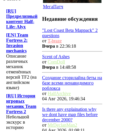
МегаПатч
[RU]
Предрелизный
Недавние обсуждения
контент Half-
Life: Alyx
"Lost Coast Beta Mappack" 2
[EN] Team
questions
Fortress 2:
от
T-braze
Invasion
Вчера
в 22:36:18
mechanics
Описание
Scent of Ashes
различных
от
ComDoll
механик
Вчера
в 14:48:58
отменённых
версий TF2 (на
Создание сторилайна беты на
английском
базе всеми ненавидимого
языке)
роблокса
от
HalfArchive
[RU] История
04 Авг 2026, 19:46:34
игровых
механик Team
Is there any explaination why
Fortress 2
we dont have map files before
Небольшой
december 2000?
экскурс в
от
MrDeclanMan2
историю
04 Авг 2026, 01:08:11