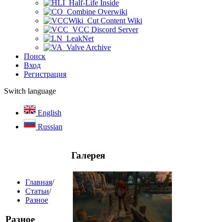
Half-Life Inside
Combine Overwiki
Cut Content Wiki
VCC Discord Server
LeakNet
Valve Archive
Поиск
Вход
Регистрация
Switch language
English
Russian
Галерея
Главная
/
Статьи
/
Разное
Разное