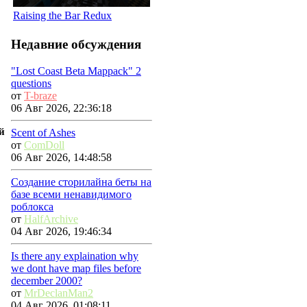
Raising the Bar Redux
Недавние обсуждения
"Lost Coast Beta Mappack" 2
questions
от
T-braze
06 Авг 2026, 22:36:18
й
Scent of Ashes
от
ComDoll
06 Авг 2026, 14:48:58
Создание сторилайна беты на
базе всеми ненавидимого
роблокса
от
HalfArchive
04 Авг 2026, 19:46:34
Is there any explaination why
we dont have map files before
december 2000?
от
MrDeclanMan2
04 Авг 2026, 01:08:11