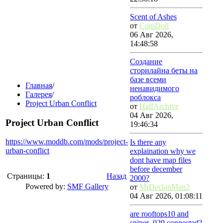
Scent of Ashes
от
ComDoll
06 Авг 2026,
14:48:58
Создание
сторилайна беты на
базе всеми
Главная
/
ненавидимого
Галерея
/
роблокса
Project Urban Conflict
от
HalfArchive
04 Авг 2026,
Project Urban Conflict
19:46:34
https://www.moddb.com/mods/project-
Is there any
urban-conflict
explaination why we
dont have map files
before december
Страницы:
1
Назад
2000?
Powered by:
SMF Gallery
от
MrDeclanMan2
04 Авг 2026, 01:08:11
are rooftops10 and
sniper_029 connected?