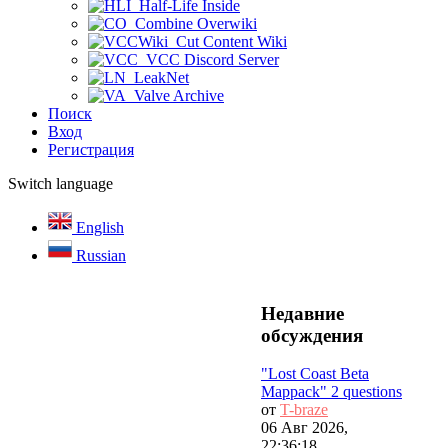
Half-Life Inside
Combine Overwiki
Cut Content Wiki
VCC Discord Server
LeakNet
Valve Archive
Поиск
Вход
Регистрация
Switch language
English
Russian
Недавние
обсуждения
"Lost Coast Beta
Mappack" 2 questions
от
T-braze
06 Авг 2026,
22:36:18