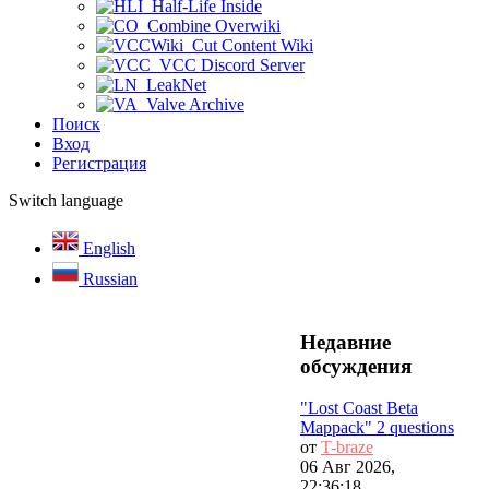
Half-Life Inside
Combine Overwiki
Cut Content Wiki
VCC Discord Server
LeakNet
Valve Archive
Поиск
Вход
Регистрация
Switch language
English
Russian
Недавние
обсуждения
"Lost Coast Beta
Mappack" 2 questions
от
T-braze
06 Авг 2026,
22:36:18