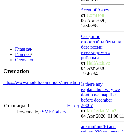
Scent of Ashes
от
ComDoll
06 Авг 2026,
14:48:58
Создание
сторилайна беты на
базе всеми
Главная
/
ненавидимого
Галерея
/
роблокса
Cremation
от
HalfArchive
04 Авг 2026,
Cremation
19:46:34
https://www.moddb.com/mods/cremation
Is there any
explaination why we
dont have map files
before december
2000?
Страницы:
1
Назад
от
MrDeclanMan2
Powered by:
SMF Gallery
04 Авг 2026, 01:08:11
are rooftops10 and
sniper_029 connected?