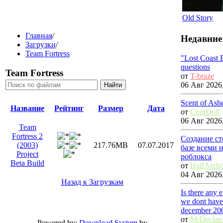
Old Story
Главная
/
Недавние
Загрузки
/
Team Fortress
"Lost Coast 
questions
Team Fortress
от
T-braze
06 Авг 2026,
Scent of Ash
Название
Рейтинг
Размер
Дата
от
ComDoll
06 Авг 2026,
Team
Fortress 2
Создание ст
(2003)
217.76MB
07.07.2017
базе всеми 
Project
роблокса
Beta Build
от
HalfArchi
04 Авг 2026,
Назад к Загрузкам
Is there any 
we dont have
december 20
от
MrDecla
Powered by:
Download System
by