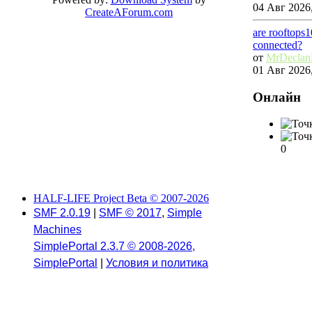
04 Авг 2026,
CreateAForum.com
are rooftops
connected?
от
MrDecla
01 Авг 2026,
Онлайн
0
HALF-LIFE Project Beta © 2007-2026
SMF 2.0.19
|
SMF © 2017
,
Simple
Machines
SimplePortal 2.3.7 © 2008-2026,
SimplePortal
|
Условия и политика