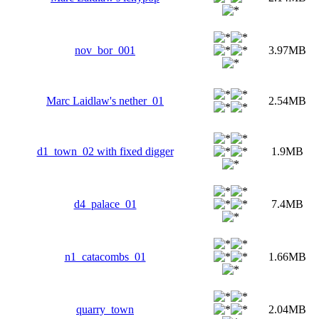
nov_bor_001
3.97MB
Marc Laidlaw's nether_01
2.54MB
d1_town_02 with fixed digger
1.9MB
d4_palace_01
7.4MB
n1_catacombs_01
1.66MB
quarry_town
2.04MB