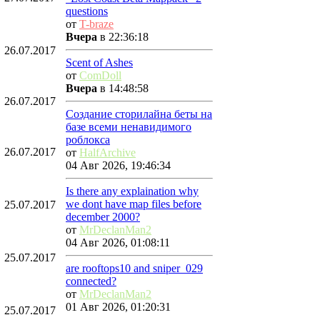
questions
от
T-braze
Вчера
в 22:36:18
26.07.2017
Scent of Ashes
от
ComDoll
Вчера
в 14:48:58
26.07.2017
Создание сторилайна беты на
базе всеми ненавидимого
роблокса
26.07.2017
от
HalfArchive
04 Авг 2026, 19:46:34
Is there any explaination why
we dont have map files before
25.07.2017
december 2000?
от
MrDeclanMan2
04 Авг 2026, 01:08:11
25.07.2017
are rooftops10 and sniper_029
connected?
от
MrDeclanMan2
01 Авг 2026, 01:20:31
25.07.2017