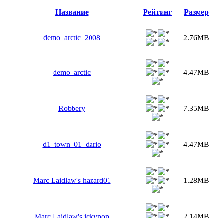
Название
Рейтинг
Размер
demo_arctic_2008
2.76MB
demo_arctic
4.47MB
Robbery
7.35MB
d1_town_01_dario
4.47MB
Marc Laidlaw's hazard01
1.28MB
Marc Laidlaw's ickypop
2.14MB