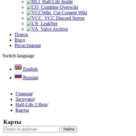
Half-Life Inside
Combine Overwiki
Cut Content Wiki
VCC Discord Server
LeakNet
Valve Archive
Поиск
Вход
Регистрация
Switch language
English
Russian
Главная
/
Загрузки
/
Half-Life 2 Beta
/
Карты
Карты