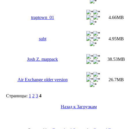
traptown_01
4.66MB
subt
4.95MB
Josh Z. mappack
38.53MB
Air Exchange older version
26.7MB
Страницы:
1
2
3
4
Назад к Загрузкам