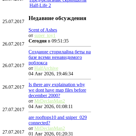
Half-Life 2
Недавние обсуждения
25.07.2017
Scent of Ashes
от
super_toy1
Сегодня
в 09:51:35
26.07.2017
Создание сторилайна беты на
базе всеми ненавидимого
роблокса
26.07.2017
от
HalfArchive
04 Авг 2026, 19:46:34
Is there any explaination why
26.07.2017
we dont have map files before
december 2000?
от
MrDeclanMan2
04 Авг 2026, 01:08:11
27.07.2017
are rooftops10 and sniper_029
connected?
от
MrDeclanMan2
27.07.2017
01 Авг 2026, 01:20:31