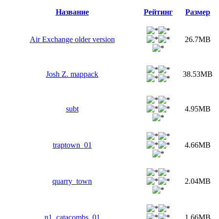
Название
Рейтинг
Размер
Air Exchange older version
26.7MB
Josh Z. mappack
38.53MB
subt
4.95MB
traptown_01
4.66MB
quarry_town
2.04MB
n1_catacombs_01
1.66MB