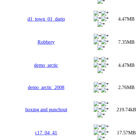
d1_town_01_dario
4.47MB
Robbery
7.35MB
demo_arctic
4.47MB
demo_arctic_2008
2.76MB
boxing and punchout
219.74kB
c17_04_41
17.57MB