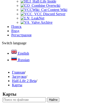
Half-Life Inside
Combine Overwiki
Cut Content Wiki
VCC Discord Server
LeakNet
Valve Archive
Поиск
Вход
Регистрация
Switch language
English
Russian
Главная
/
Загрузки
/
Half-Life 2 Beta
/
Карты
Карты