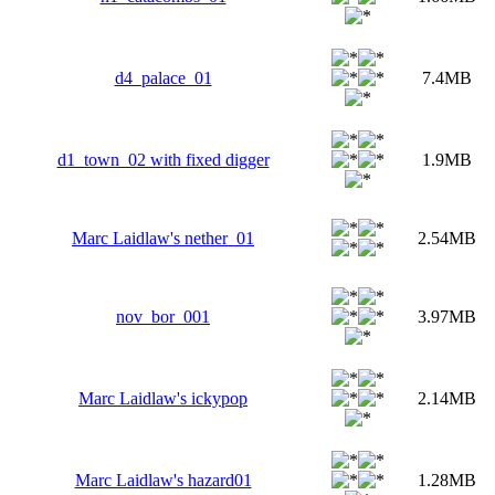
d4_palace_01
7.4MB
d1_town_02 with fixed digger
1.9MB
Marc Laidlaw's nether_01
2.54MB
nov_bor_001
3.97MB
Marc Laidlaw's ickypop
2.14MB
Marc Laidlaw's hazard01
1.28MB