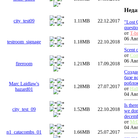
Неда
city_test09
1.11MB
22.12.2017
"Lost 
questi
от
T-b
06 Авг
testroom_signage
1.18MB
22.10.2018
Scent 
от
Com
06 Авг
fireroom
1.21MB
17.09.2018
Созда
базе 
робло
Marc Laidlaw's
1.28MB
27.07.2017
от
Hal
hazard01
04 Авг
Is ther
city_test_09
1.52MB
22.10.2018
we don
decemb
от
MrD
04 Авг
n1_catacombs_01
1.66MB
25.07.2017