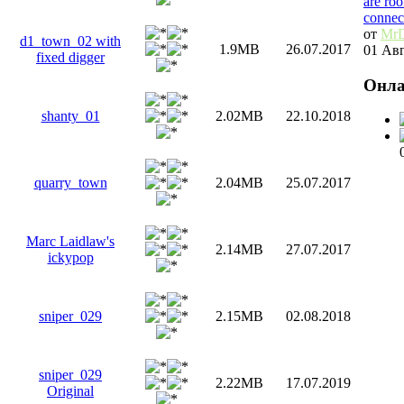
are ro
connec
от
MrD
d1_town_02 with
1.9MB
26.07.2017
01 Авг
fixed digger
Онл
shanty_01
2.02MB
22.10.2018
quarry_town
2.04MB
25.07.2017
Marc Laidlaw's
2.14MB
27.07.2017
ickypop
sniper_029
2.15MB
02.08.2018
sniper_029
2.22MB
17.07.2019
Original