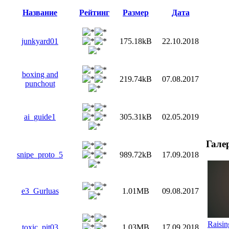
Название
Рейтинг
Размер
Дата
junkyard01
175.18kB
22.10.2018
boxing and
219.74kB
07.08.2017
punchout
ai_guide1
305.31kB
02.05.2019
Гале
snipe_proto_5
989.72kB
17.09.2018
e3_Gurluas
1.01MB
09.08.2017
Raisin
toxic_pit03
1.03MB
17.09.2018