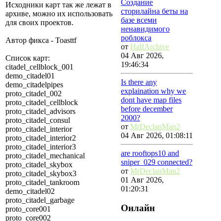
Создание
Исходники карт так же лежат в
сторилайна беты на
архиве, можно их использовать
базе всеми
для своих проектов.
ненавидимого
роблокса
Автор фикса - Toasttf
от
HalfArchive
04 Авг 2026,
Список карт:
19:46:34
citadel_cellblock_001
demo_citadel01
Is there any
demo_citadelpipes
explaination why we
proto_citadel_002
dont have map files
proto_citadel_cellblock
before december
proto_citadel_advisors
2000?
proto_citadel_consul
от
MrDeclanMan2
proto_citadel_interior
04 Авг 2026, 01:08:11
proto_citadel_interior2
proto_citadel_interior3
are rooftops10 and
proto_citadel_mechanical
sniper_029 connected?
proto_citadel_skybox
от
MrDeclanMan2
proto_citadel_skybox3
01 Авг 2026,
proto_citadel_tankroom
01:20:31
demo_citadel02
proto_citadel_garbage
Онлайн
proto_core001
proto_core002