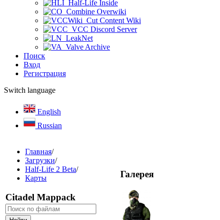
Half-Life Inside
Combine Overwiki
Cut Content Wiki
VCC Discord Server
LeakNet
Valve Archive
Поиск
Вход
Регистрация
Switch language
English
Russian
Главная
/
Загрузки
/
Half-Life 2 Beta
/
Галерея
Карты
Citadel Mappack