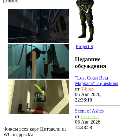
Project-9
Недавние
обсуждения
"Lost Coast Beta
Mappack" 2 questions
от
T-braze
06 Авг 2026,
22:36:18
Scent of Ashes
от
ComDoll
06 Авг 2026,
14:48:58
Фиксы всех карт Цитадели из
WC-mappack'а.